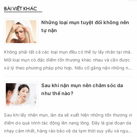
BÀI VIẾT KHÁC
Những loại mụn tuyệt đối không nên
tự nặn
Không phải tất cả các loại mụn đều có thể tự lấy nhân tại nhà.
Mỗi loại mụn có đặc điểm tổn thương khác nhau và cần được
xử lý theo phương pháp phù hợp. Nếu cố gắng nặn những nốt
mụn không đúng chỉ định, bạn có thể khiến tình trạng viêm trở
nên nghiêm trọng hơn, làm tăng nguy cơ nhiễm trùng, để lại
Sau khi nặn mụn nên chăm sóc da
thâm hoặc sẹo khó phục hồi.
như thế nào?
Sau khi lấy nhân mụn, làn da sẽ xuất hiện những tổn thương vi
điểm do quá trình tác động lên nang lông. Đây là giai đoạn da
nhạy cảm nhất, hàng rào bảo vệ da tạm thời suy yếu và nguy