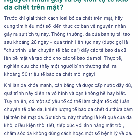
da chết trên mặt?
Trước khi giải thích cách loại bỏ da chết trên mặt, hãy
cùng tìm hiểu một số kiến thức cơ bản về nguyên nhân
gây ra sự tích tụ này. Thông thường, da của bạn tự tái tạo
sau khoảng 28 ngày – quá trình liên tục này (được gọi là
"chu trình luân chuyển tế bào da") đẩy các tế bào da cũ
lên bề mặt và tạo chỗ cho các tế bào da mới. Thực tế,
nghiên cứu cho thấy một người bình thường thải ra
khoảng 50 triệu tế bào da chết mỗi ngày!
Khi làn da khỏe mạnh, cân bằng và được cấp nước đầy đủ,
quá trình này diễn ra vô hình và bạn không hề hay biết.
Tuy nhiên, có một số yếu tố có thể làm chậm tốc độ luân
chuyển tế bào da, khiến lượng tế bào da chết dư thừa bám
lại trên bề mặt da. Sự tích tụ này thường là kết quả của da
khô, điều kiện thời tiết, tiếp xúc với ánh nắng mặt trời,
chăm sóc da không đúng cách hoặc một số bệnh lý về da.