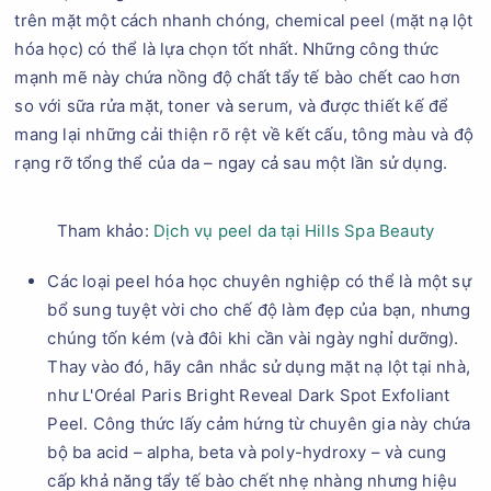
trên mặt một cách nhanh chóng, chemical peel (mặt nạ lột
hóa học) có thể là lựa chọn tốt nhất. Những công thức
mạnh mẽ này chứa nồng độ chất tẩy tế bào chết cao hơn
so với sữa rửa mặt, toner và serum, và được thiết kế để
mang lại những cải thiện rõ rệt về kết cấu, tông màu và độ
rạng rỡ tổng thể của da – ngay cả sau một lần sử dụng.
Tham khảo:
Dịch vụ peel da tại Hills Spa Beauty
Các loại peel hóa học chuyên nghiệp có thể là một sự
bổ sung tuyệt vời cho chế độ làm đẹp của bạn, nhưng
chúng tốn kém (và đôi khi cần vài ngày nghỉ dưỡng).
Thay vào đó, hãy cân nhắc sử dụng mặt nạ lột tại nhà,
như L'Oréal Paris Bright Reveal Dark Spot Exfoliant
Peel. Công thức lấy cảm hứng từ chuyên gia này chứa
bộ ba acid – alpha, beta và poly-hydroxy – và cung
cấp khả năng tẩy tế bào chết nhẹ nhàng nhưng hiệu