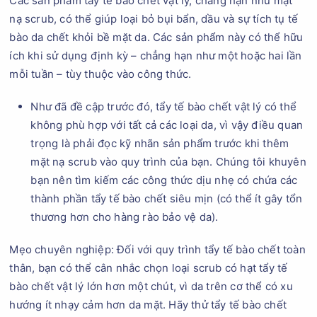
Các sản phẩm tẩy tế bào chết vật lý, chẳng hạn như mặt
nạ scrub, có thể giúp loại bỏ bụi bẩn, dầu và sự tích tụ tế
bào da chết khỏi bề mặt da. Các sản phẩm này có thể hữu
ích khi sử dụng định kỳ – chẳng hạn như một hoặc hai lần
mỗi tuần – tùy thuộc vào công thức.
Như đã đề cập trước đó, tẩy tế bào chết vật lý có thể
không phù hợp với tất cả các loại da, vì vậy điều quan
trọng là phải đọc kỹ nhãn sản phẩm trước khi thêm
mặt nạ scrub vào quy trình của bạn. Chúng tôi khuyên
bạn nên tìm kiếm các công thức dịu nhẹ có chứa các
thành phần tẩy tế bào chết siêu mịn (có thể ít gây tổn
thương hơn cho hàng rào bảo vệ da).
Mẹo chuyên nghiệp: Đối với quy trình tẩy tế bào chết toàn
thân, bạn có thể cân nhắc chọn loại scrub có hạt tẩy tế
bào chết vật lý lớn hơn một chút, vì da trên cơ thể có xu
hướng ít nhạy cảm hơn da mặt. Hãy thử tẩy tế bào chết