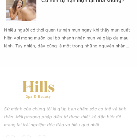
Có nên tự nặn mụn tại nhà không?
có thể đối mặt với nguy cơ viêm nhiễm, thâm sau mụn và thậm
chí là sẹo rỗ. Vậy nặn mụn chuẩn y khoa là gì và một quy trình
đạt tiêu chuẩn cần đáp ứng những yêu cầu nào?
Nhiều người có thói quen tự nặn mụn ngay khi thấy mụn xuất
hiện với mong muốn loại bỏ nhanh nhân mụn và giúp da mau
lành. Tuy nhiên, đây cũng là một trong những nguyên nhân
phổ biến khiến tình trạng mụn trở nên nghiêm trọng hơn, làm
tăng nguy cơ viêm nhiễm, thâm và sẹo.
Sứ mệnh của chúng tôi là giúp bạn chăm sóc cơ thể và tinh
thần. Mỗi phương pháp điều trị được thiết kế đặc biệt để
mang lại trải nghiệm độc đáo và hiệu quả nhất.