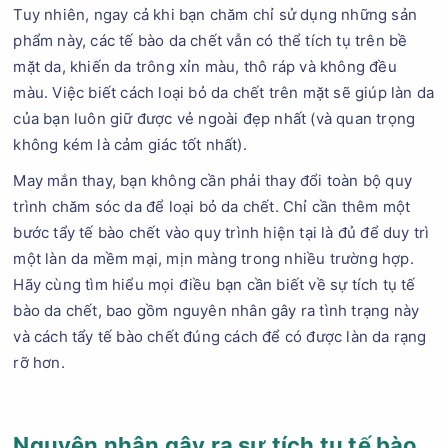
Tuy nhiên, ngay cả khi bạn chăm chỉ sử dụng những sản
phẩm này, các tế bào da chết vẫn có thể tích tụ trên bề
mặt da, khiến da trông xỉn màu, thô ráp và không đều
màu. Việc biết cách loại bỏ da chết trên mặt sẽ giúp làn da
của bạn luôn giữ được vẻ ngoài đẹp nhất (và quan trọng
không kém là cảm giác tốt nhất).
May mắn thay, bạn không cần phải thay đổi toàn bộ quy
trình chăm sóc da để loại bỏ da chết. Chỉ cần thêm một
bước tẩy tế bào chết vào quy trình hiện tại là đủ để duy trì
một làn da mềm mại, mịn màng trong nhiều trường hợp.
Hãy cùng tìm hiểu mọi điều bạn cần biết về sự tích tụ tế
bào da chết, bao gồm nguyên nhân gây ra tình trạng này
và cách tẩy tế bào chết đúng cách để có được làn da rạng
rỡ hơn.
Nguyên nhân gây ra sự tích tụ tế bào