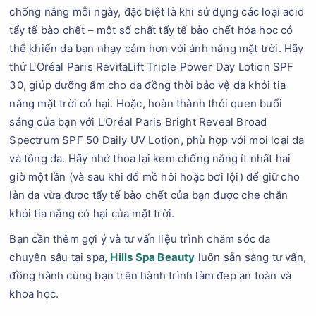
chống nắng mỗi ngày, đặc biệt là khi sử dụng các loại acid
tẩy tế bào chết – một số chất tẩy tế bào chết hóa học có
thể khiến da bạn nhạy cảm hơn với ánh nắng mặt trời. Hãy
thử L'Oréal Paris RevitaLift Triple Power Day Lotion SPF
30, giúp dưỡng ẩm cho da đồng thời bảo vệ da khỏi tia
nắng mặt trời có hại. Hoặc, hoàn thành thói quen buổi
sáng của bạn với L'Oréal Paris Bright Reveal Broad
Spectrum SPF 50 Daily UV Lotion, phù hợp với mọi loại da
và tông da. Hãy nhớ thoa lại kem chống nắng ít nhất hai
giờ một lần (và sau khi đổ mồ hôi hoặc bơi lội) để giữ cho
làn da vừa được tẩy tế bào chết của bạn được che chắn
khỏi tia nắng có hại của mặt trời.
Bạn cần thêm gợi ý và tư vấn liệu trình chăm sóc da
chuyên sâu tại spa,
Hills Spa Beauty
luôn sẵn sàng tư vấn,
đồng hành cùng bạn trên hành trình làm đẹp an toàn và
khoa học.