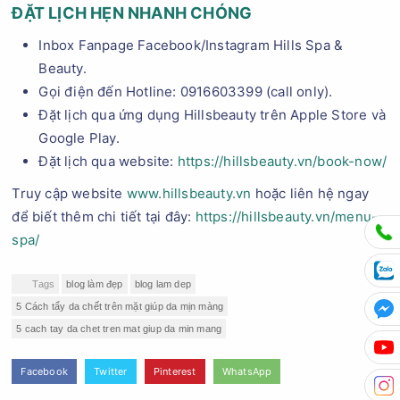
ĐẶT LỊCH HẸN NHANH CHÓNG
Inbox Fanpage Facebook/Instagram Hills Spa &
Beauty.
Gọi điện đến Hotline: 0916603399 (call only).
Đặt lịch qua ứng dụng Hillsbeauty trên Apple Store và
Google Play.
Đặt lịch qua website:
https://hillsbeauty.vn/book-now/
Truy cập website
www.hillsbeauty.vn
hoặc liên hệ ngay
để biết thêm chi tiết tại đây:
https://hillsbeauty.vn/menu-
spa/
Tags
blog làm đẹp
blog lam dep
5 Cách tẩy da chết trên mặt giúp da mịn màng
5 cach tay da chet tren mat giup da min mang
Facebook
Twitter
Pinterest
WhatsApp