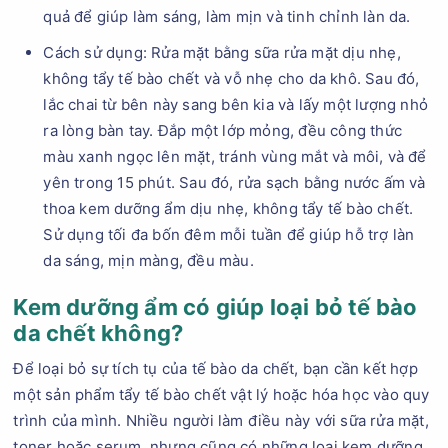
quả để giúp làm sáng, làm mịn và tinh chỉnh làn da.
Cách sử dụng: Rửa mặt bằng sữa rửa mặt dịu nhẹ,
không tẩy tế bào chết và vỗ nhẹ cho da khô. Sau đó,
lắc chai từ bên này sang bên kia và lấy một lượng nhỏ
ra lòng bàn tay. Đắp một lớp mỏng, đều công thức
màu xanh ngọc lên mặt, tránh vùng mắt và môi, và để
yên trong 15 phút. Sau đó, rửa sạch bằng nước ấm và
thoa kem dưỡng ẩm dịu nhẹ, không tẩy tế bào chết.
Sử dụng tối đa bốn đêm mỗi tuần để giúp hỗ trợ làn
da sáng, mịn màng, đều màu.
Kem dưỡng ẩm có giúp loại bỏ tế bào
da chết không?
Để loại bỏ sự tích tụ của tế bào da chết, bạn cần kết hợp
một sản phẩm tẩy tế bào chết vật lý hoặc hóa học vào quy
trình của mình. Nhiều người làm điều này với sữa rửa mặt,
toner hoặc serum, nhưng cũng có những loại kem dưỡng