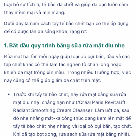
loại bỏ sự tích tụ tế bào da chết và giúp da bạn luôn cảm
thấy mềm mại và mịn màng.
Dưới đây là năm cách tẩy tế bào chết bạn có thể áp dụng
để có được làn da sáng khỏe, rạng rỡ:
1. Bắt đầu quy trình bằng sữa rửa mặt dịu nhẹ
Rửa mặt hai lần mỗi ngày giúp loại bỏ bụi bẩn, dầu và các
tạp chất khác có thể làm tắc nghẽn lỗ chân lông hoặc
khiến da mặt trông xỉn màu. Trong nhiều trường hợp, việc
này cũng có thể giúp giảm da chết trên mặt.
Trước khi tẩy tế bào chết, hãy rửa mặt bằng sữa rửa
mặt dịu nhẹ, chẳng hạn như L'Oréal Paris RevitaLift
Radiant Smoothing Cream Cleanser. Làm ướt da, sau
đó nhẹ nhàng mát-xa công thức dạng kem lên mặt để
tẩy tế bào chết nhẹ nhàng và loại bỏ bụi bẩn, tạp chất.
Khi đã tạo bọt xong, rửa sạch sữa rửa mặt bằng nhiều