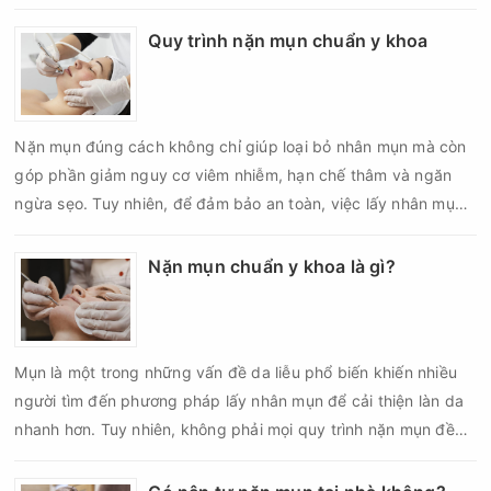
cơ viêm nhiễm, thâm sau mụn hoặc hình thành sẹo sẽ tăng lên
nếu chăm sóc không đúng cách. Chính vì vậy, việc chăm sóc
Quy trình nặn mụn chuẩn y khoa
da sau nặn mụn không chỉ giúp vùng da hồi phục nhanh hơn
mà còn góp phần giảm nguy cơ tái phát mụn và hạn chế các
biến chứng về sau.
Nặn mụn đúng cách không chỉ giúp loại bỏ nhân mụn mà còn
góp phần giảm nguy cơ viêm nhiễm, hạn chế thâm và ngăn
ngừa sẹo. Tuy nhiên, để đảm bảo an toàn, việc lấy nhân mụn
cần được thực hiện theo đúng quy trình chuẩn y khoa với đầy
đủ các bước vô khuẩn và chăm sóc sau điều trị.
Nặn mụn chuẩn y khoa là gì?
Mụn là một trong những vấn đề da liễu phổ biến khiến nhiều
người tìm đến phương pháp lấy nhân mụn để cải thiện làn da
nhanh hơn. Tuy nhiên, không phải mọi quy trình nặn mụn đều
an toàn và mang lại hiệu quả như mong muốn. Nếu thực hiện
sai kỹ thuật hoặc lấy nhân mụn không đúng thời điểm, làn da