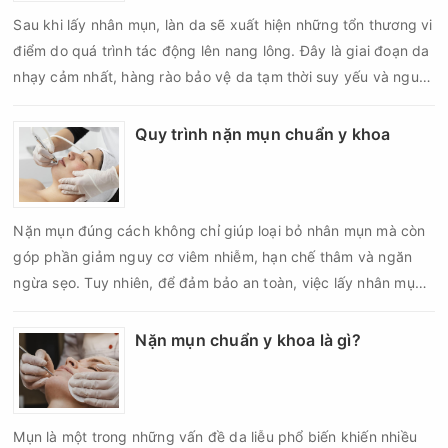
Sau khi lấy nhân mụn, làn da sẽ xuất hiện những tổn thương vi
điểm do quá trình tác động lên nang lông. Đây là giai đoạn da
nhạy cảm nhất, hàng rào bảo vệ da tạm thời suy yếu và nguy
cơ viêm nhiễm, thâm sau mụn hoặc hình thành sẹo sẽ tăng lên
nếu chăm sóc không đúng cách. Chính vì vậy, việc chăm sóc
Quy trình nặn mụn chuẩn y khoa
da sau nặn mụn không chỉ giúp vùng da hồi phục nhanh hơn
mà còn góp phần giảm nguy cơ tái phát mụn và hạn chế các
biến chứng về sau.
Nặn mụn đúng cách không chỉ giúp loại bỏ nhân mụn mà còn
góp phần giảm nguy cơ viêm nhiễm, hạn chế thâm và ngăn
ngừa sẹo. Tuy nhiên, để đảm bảo an toàn, việc lấy nhân mụn
cần được thực hiện theo đúng quy trình chuẩn y khoa với đầy
đủ các bước vô khuẩn và chăm sóc sau điều trị.
Nặn mụn chuẩn y khoa là gì?
Mụn là một trong những vấn đề da liễu phổ biến khiến nhiều