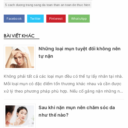
5 cach duong trang sang da toan than an toan de thuc hien
Facebook
Twitter
Pinterest
WhatsApp
BÀI VIẾT KHÁC
Những loại mụn tuyệt đối không nên
tự nặn
Không phải tất cả các loại mụn đều có thể tự lấy nhân tại nhà.
Mỗi loại mụn có đặc điểm tổn thương khác nhau và cần được
xử lý theo phương pháp phù hợp. Nếu cố gắng nặn những nốt
mụn không đúng chỉ định, bạn có thể khiến tình trạng viêm trở
nên nghiêm trọng hơn, làm tăng nguy cơ nhiễm trùng, để lại
Sau khi nặn mụn nên chăm sóc da
thâm hoặc sẹo khó phục hồi.
như thế nào?