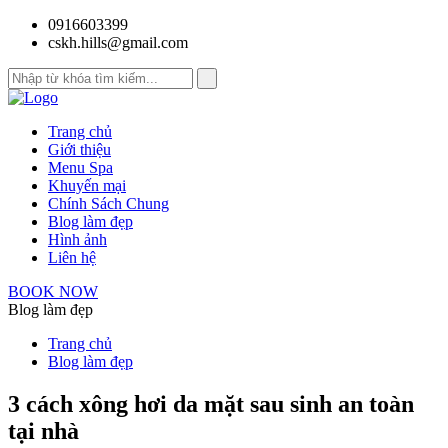
0916603399
cskh.hills@gmail.com
Trang chủ
Giới thiệu
Menu Spa
Khuyến mại
Chính Sách Chung
Blog làm đẹp
Hình ảnh
Liên hệ
BOOK NOW
Blog làm đẹp
Trang chủ
Blog làm đẹp
3 cách xông hơi da mặt sau sinh an toàn
tại nhà