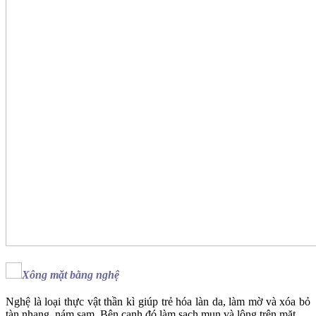
Xông mặt bằng nghệ
Nghệ là loại thực vật thần kì giúp trẻ hóa làn da, làm mờ và xóa bỏ
tàn nhang, nám sạm. Bên cạnh đó làm sạch mụn và lông trên mặt.