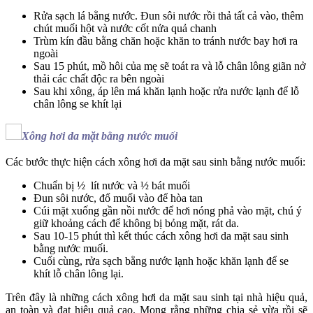
Rửa sạch lá bằng nước. Đun sôi nước rồi thả tất cả vào, thêm
chút muối hột và nước cốt nửa quả chanh
Trùm kín đầu bằng chăn hoặc khăn to tránh nước bay hơi ra
ngoài
Sau 15 phút, mồ hôi của mẹ sẽ toát ra và lỗ chân lông giãn nở
thải các chất độc ra bên ngoài
Sau khi xông, áp lên má khăn lạnh hoặc rửa nước lạnh để lỗ
chân lông se khít lại
Xông hơi da mặt bằng nước muối
Các bước thực hiện cách xông hơi da mặt sau sinh bằng nước muối:
Chuẩn bị ½ lít nước và ½ bát muối
Đun sôi nước, đổ muối vào để hòa tan
Cúi mặt xuống gần nồi nước để hơi nóng phả vào mặt, chú ý
giữ khoảng cách để không bị bỏng mặt, rát da.
Sau 10-15 phút thì kết thúc cách xông hơi da mặt sau sinh
bằng nước muối.
Cuối cùng, rửa sạch bằng nước lạnh hoặc khăn lạnh để se
khít lỗ chân lông lại.
Trên đây là những cách xông hơi da mặt sau sinh tại nhà hiệu quả,
an toàn và đạt hiệu quả cao. Mong rằng những chia sẻ vừa rồi sẽ