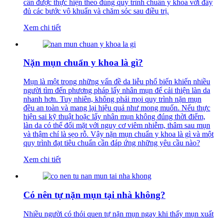
cần được thực hiện theo đúng quy trình chuẩn y khoa với đầy
đủ các bước vô khuẩn và chăm sóc sau điều trị.
Xem chi tiết
Nặn mụn chuẩn y khoa là gì?
Mụn là một trong những vấn đề da liễu phổ biến khiến nhiều
người tìm đến phương pháp lấy nhân mụn để cải thiện làn da
nhanh hơn. Tuy nhiên, không phải mọi quy trình nặn mụn
đều an toàn và mang lại hiệu quả như mong muốn. Nếu thực
hiện sai kỹ thuật hoặc lấy nhân mụn không đúng thời điểm,
làn da có thể đối mặt với nguy cơ viêm nhiễm, thâm sau mụn
và thậm chí là sẹo rỗ. Vậy nặn mụn chuẩn y khoa là gì và một
quy trình đạt tiêu chuẩn cần đáp ứng những yêu cầu nào?
Xem chi tiết
Có nên tự nặn mụn tại nhà không?
Nhiều người có thói quen tự nặn mụn ngay khi thấy mụn xuất