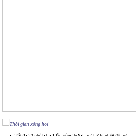
Thời gian xông hơi
Tối đa 20 phút cho 1 lần xông hơi da mặt. Khi nhiệt độ hơi