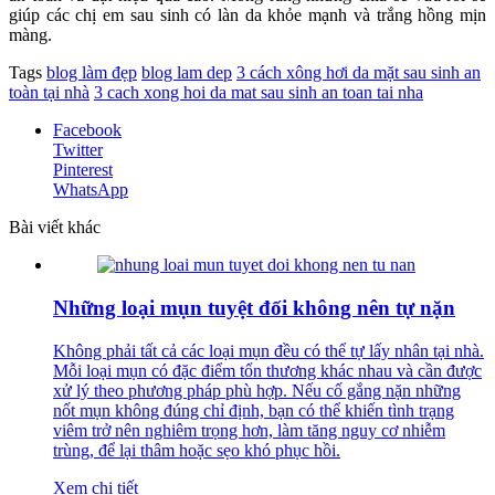
giúp các chị em sau sinh có làn da khỏe mạnh và trắng hồng mịn
màng.
Tags
blog làm đẹp
blog lam dep
3 cách xông hơi da mặt sau sinh an
toàn tại nhà
3 cach xong hoi da mat sau sinh an toan tai nha
Facebook
Twitter
Pinterest
WhatsApp
Bài viết khác
Những loại mụn tuyệt đối không nên tự nặn
Không phải tất cả các loại mụn đều có thể tự lấy nhân tại nhà.
Mỗi loại mụn có đặc điểm tổn thương khác nhau và cần được
xử lý theo phương pháp phù hợp. Nếu cố gắng nặn những
nốt mụn không đúng chỉ định, bạn có thể khiến tình trạng
viêm trở nên nghiêm trọng hơn, làm tăng nguy cơ nhiễm
trùng, để lại thâm hoặc sẹo khó phục hồi.
Xem chi tiết