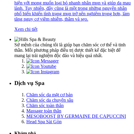
hiện với mong muốn loại bỏ nhanh nhân mụn và giúp da mau
lành. Tuy nhiên, đây cũng là một trong những nguyên nhân
phổ biến khiến tình trạng mụn trở nên nghiêm trọng hơn, làm
tăng nguy cơ viêm nhiễm, thâm và sẹo.
Xem chi tiết
Sứ mệnh của chúng tôi là giúp bạn chăm sóc cơ thể và tinh
thần. Mỗi phương pháp điều trị được thiết kế đặc biệt để
mang lại trải nghiệm độc đáo và hiệu quả nhất.
Dịch vụ Spa
Chăm sóc da mặt cơ bản
Chăm sóc da chuyên sâu
Chăm sóc toàn thân
Massage toàn thân
MESOBOOST BY GERMAINE DE CAPUCCINI
Head Spa Sài Gòn
Khám phá