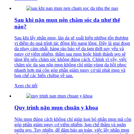
Sau khi nặn mụn nên chăm sóc da như thế
nào?
Sau khi lấy nhân mụn, làn da sẽ xuất hiện những tổn thương
vi điểm do quá trình tác động lên nang lông. Đây là giai đoạn
da nhạy cảm nhất, hàng rào bảo vệ da tạm thời suy yếu và
nguy cơ viêm nhiễm, thâm sau mụn hoặc hình thành sẹo sẽ
tăng lên nếu chăm sóc không đúng cách. Chính vì vậy, việc
chăm sóc da sau nặn mụn không chỉ giúp vùng da hồi phục
nhanh hơn mà còn góp phần giảm nguy cơ tái phát mụn và
hạn chế các biến chứng về sau.
Xem chi tiết
Quy trình nặn mụn chuẩn y khoa
Nặn mụn đúng cách không chỉ giúp loại bỏ nhân mụn mà còn
góp phần giảm nguy cơ viêm nhiễm, hạn chế thâm và ngăn
ngừa sẹo. Tuy nhiên, để đảm bảo an toàn, việc lấy nhân mụn