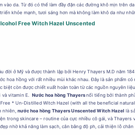
m vào da. Từ đó có thể làm đầy đặn các đường khô mịn trên da
t triển khỏe mạnh, tươi sáng hơn mà không làm khô da như nh
lcohol Free Witch Hazel Unscented
lâu đời ở Mỹ và được thành lập bởi Henry Thayers M.D năm 1847
ước hoa hồng với rất nhiều mùi khác nhau. Đây là sản phẩm có
 biệt còn được chiết xuất hoàn toàn từ các nguồn nguyên liệu
i và vitamin E.
Nước hoa hồng Thayers
nổi tiếng bởi thành ph
ree * Un-Distilled Witch Hazel (with all the beneficial natur
n nhiên,
nước hoa hồng Thayers Unscented Witch Hazel
là s
iện trong skincare – routine của cực nhiều cô gái, và Thayers 
m đẹp nhờ khả năng làm sạch, cân bằng độ ph, cải thiện lỗ châ