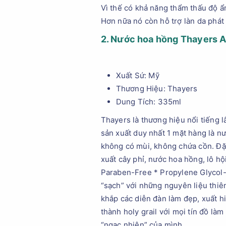
Vì thế có khả năng thẩm thấu độ ẩ
Hơn nữa nó còn hỗ trợ làn da phá
2. Nước hoa hồng Thayers A
Xuất Sứ: Mỹ
Thương Hiệu: Thayers
Dung Tích: 335ml
Thayers là thương hiệu nổi tiếng 
sản xuất duy nhất 1 mặt hàng là n
không có mùi, không chứa cồn. Đặc
xuất cây phỉ, nước hoa hồng, lô hộ
Paraben-Free * Propylene Glycol-F
“sạch” với những nguyên liệu thiê
khắp các diễn đàn làm đẹp, xuất h
thành holy grail với mọi tín đồ là
“ngạc nhiên” của mình.