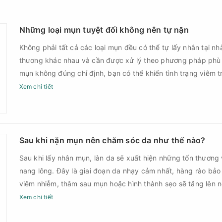
Những loại mụn tuyệt đối không nên tự nặn
Không phải tất cả các loại mụn đều có thể tự lấy nhân tại nh
thương khác nhau và cần được xử lý theo phương pháp phù
mụn không đúng chỉ định, bạn có thể khiến tình trạng viêm t
nguy cơ nhiễm trùng, để lại thâm hoặc sẹo khó phục hồi.
Xem chi tiết
Sau khi nặn mụn nên chăm sóc da như thế nào?
Sau khi lấy nhân mụn, làn da sẽ xuất hiện những tổn thương 
nang lông. Đây là giai đoạn da nhạy cảm nhất, hàng rào bảo
viêm nhiễm, thâm sau mụn hoặc hình thành sẹo sẽ tăng lên
Chính vì vậy, việc chăm sóc da sau nặn mụn không chỉ giúp
Xem chi tiết
góp phần giảm nguy cơ tái phát mụn và hạn chế các biến c