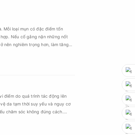
à. Mỗi loại mụn có đặc điểm tổn
 hợp. Nếu cố gắng nặn những nốt
rở nên nghiêm trọng hơn, làm tăng
vi điểm do quá trình tác động lên
 vệ da tạm thời suy yếu và nguy cơ
 nếu chăm sóc không đúng cách.
 vùng da hồi phục nhanh hơn mà còn
hứng về sau.