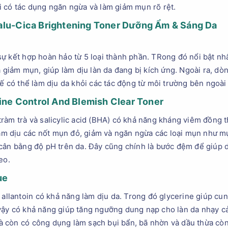
 có tác dụng ngăn ngừa và làm giảm mụn rõ rệt.
alu-Cica Brightening Toner Dưỡng Ẩm & Sáng Da
ự kết hợp hoàn hảo từ 5 loại thành phần. TRong đó nổi bật nhấ
da giảm mụn, giúp làm dịu làn da đang bị kích ứng. Ngoài ra, 
hế có thể làm dịu da khỏi các tác động từ môi trường bên ngoà
ine Control And Blemish Clear Toner
ràm trà và salicylic acid (BHA) có khả năng kháng viêm đồng th
 làm dịu các nốt mụn đỏ, giảm và ngăn ngừa các loại mụn như 
cân bằng độ pH trên da. Đây cũng chính là bước đệm để giúp d
eo.
ue
à allantoin có khả năng làm dịu da. Trong đó glycerine giúp c
vậy có khả năng giúp tăng ngưỡng dung nạp cho làn da nhạy 
còn có công dụng làm sạch bụi bẩn, bã nhờn và dầu thừa còn s