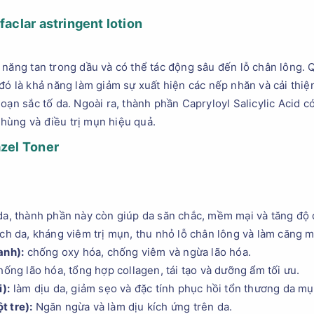
faclar astringent lotion
năng tan trong dầu và có thể tác động sâu đến lỗ chân lông. Q
đó là khả năng làm giảm sự xuất hiện các nếp nhăn và cải thiệ
oạn sắc tố da. Ngoài ra, thành phần Capryloyl Salicylic Acid có
hùng và điều trị mụn hiệu quả.
azel Toner
a, thành phần này còn giúp da săn chắc, mềm mại và tăng độ 
ch da, kháng viêm trị mụn, thu nhỏ lỗ chân lông và làm căng m
anh):
chống oxy hóa, chống viêm và ngừa lão hóa.
ống lão hóa, tổng hợp collagen, tái tạo và dưỡng ẩm tối ưu.
):
làm dịu da, giảm sẹo và đặc tính phục hồi tổn thương da mụ
t tre):
Ngăn ngừa và làm dịu kích ứng trên da.