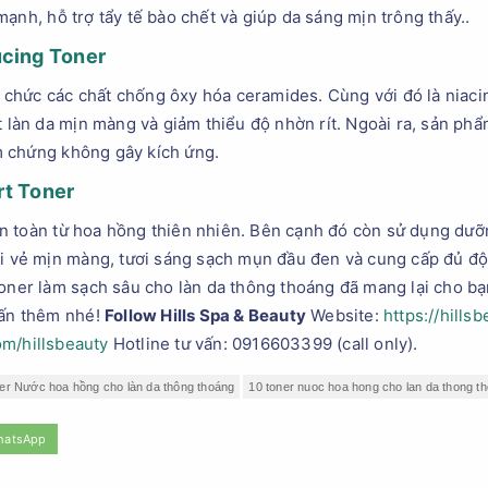
ạnh, hỗ trợ tẩy tế bào chết và giúp da sáng mịn trông thấy..
ucing Toner
ức các chất chống ôxy hóa ceramides. Cùng với đó là niacina
 làn da mịn màng và giảm thiểu độ nhờn rít. Ngoài ra, sản 
 chứng không gây kích ứng.
rt Toner
n toàn từ hoa hồng thiên nhiên. Bên cạnh đó còn sử dụng dưỡ
ại vẻ mịn màng, tươi sáng sạch mụn đầu đen và cung cấp đủ đ
toner làm sạch sâu cho làn da thông thoáng đã mang lại cho bạ
vấn thêm nhé!
Follow Hills Spa & Beauty
Website:
https://hillsb
m/hillsbeauty
Hotline tư vấn: 0916603399 (call only).
er Nước hoa hồng cho làn da thông thoáng
10 toner nuoc hoa hong cho lan da thong t
hatsApp