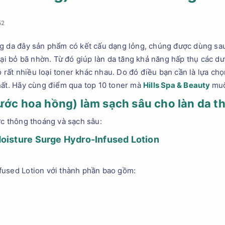
52
ng da đây sản phẩm có kết cấu dạng lỏng, chúng được dùng sa
loại bỏ bã nhờn. Từ đó giúp làn da tăng khả năng hấp thụ các 
có rất nhiều loại toner khác nhau. Do đó điều bạn cần là lựa ch
hất. Hãy cùng điểm qua top 10 toner mà
Hills Spa & Beauty
muố
ước hoa hồng) làm sạch sâu cho làn da 
ợc thông thoáng và sạch sâu:
Moisture Surge Hydro-Infused Lotion
fused Lotion với thành phần bao gồm: