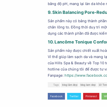
bằng độ pH, mang lại làn da khỏe m
9. Skin Balancing Pore-Red
Sản phẩm này có bảng thành phần ch
chân lông to. Đồng thời duy trì một
dụng các thành phần đã được kiểm
10. Lancôme Tonique Confo
Sản phẩm này được chiết xuất hoà
Vì thế giúp làm sạch da và mang l
của Hills Spa & Beauty về Top 10 
hotline của chúng tôi để được tư 
Fanpage:
https://www.facebook.co
Tags
blog làm đẹp
blog lam dep
10 Ton
Facebook
Twitter
Pinterest
W