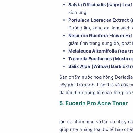
Salvia Officinalis (sage) Leaf
kích ứng.
Portulaca Loeracea Extract (
Dưỡng ẩm, sáng da, làm sạch v
Nelumbo Nucifera Flower Extr
giảm tình trạng sưng đỏ, phát
Melaleuca Alternifolia (tea tr
Tremella Fuciformis (Mushroo
Salix Alba (Willow) Bark Extra
Sản phẩm nước hoa hồng Derladie N
cây phỉ, trà xanh, tràm trà và cây
da dầu tình trạng lỗ chân lông lớn
5. Eucerin Pro Acne Toner
làn da nhờn mụn và làn da nhạy cả
giúp nhẹ nhàng loại bỏ tế bào chết