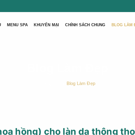
U
MENU SPA
KHUYẾN MẠI
CHÍNH SÁCH CHUNG
BLOG LÀM 
Blog Làm Đẹp
Trang Chủ
Blog Làm Đẹp
hoa hồng) cho làn da thông th