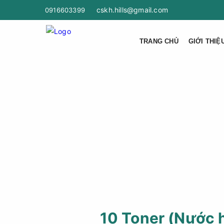
cskh.hills@gmail.com
0916603399
TRANG CHỦ
GIỚI THIỆ
10 Toner (Nước 