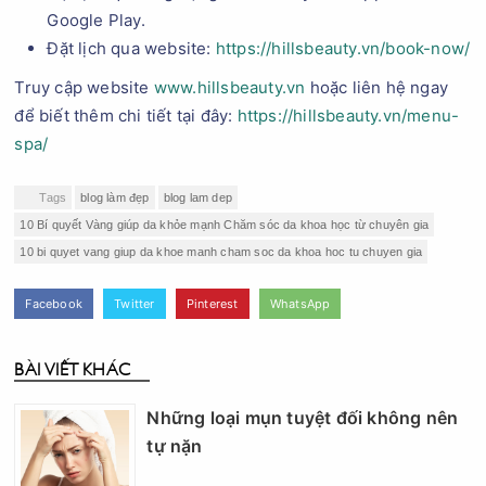
Google Play.
Đặt lịch qua website:
https://hillsbeauty.vn/book-now/
Truy cập website
www.hillsbeauty.vn
hoặc liên hệ ngay
để biết thêm chi tiết tại đây:
https://hillsbeauty.vn/menu-
spa/
Tags
blog làm đẹp
blog lam dep
10 Bí quyết Vàng giúp da khỏe mạnh Chăm sóc da khoa học từ chuyên gia
10 bi quyet vang giup da khoe manh cham soc da khoa hoc tu chuyen gia
Facebook
Twitter
Pinterest
WhatsApp
BÀI VIẾT KHÁC
Những loại mụn tuyệt đối không nên
tự nặn