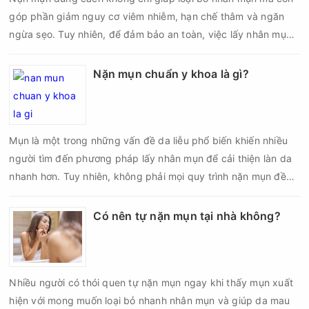
góp phần giảm nguy cơ viêm nhiễm, hạn chế thâm và ngăn
ngừa sẹo. Tuy nhiên, để đảm bảo an toàn, việc lấy nhân mụn
cần được thực hiện theo đúng quy trình chuẩn y khoa với đầy
đủ các bước vô khuẩn và chăm sóc sau điều trị.
Nặn mụn chuẩn y khoa là gì?
Mụn là một trong những vấn đề da liễu phổ biến khiến nhiều
người tìm đến phương pháp lấy nhân mụn để cải thiện làn da
nhanh hơn. Tuy nhiên, không phải mọi quy trình nặn mụn đều
an toàn và mang lại hiệu quả như mong muốn. Nếu thực hiện
sai kỹ thuật hoặc lấy nhân mụn không đúng thời điểm, làn da
Có nên tự nặn mụn tại nhà không?
có thể đối mặt với nguy cơ viêm nhiễm, thâm sau mụn và thậm
chí là sẹo rỗ. Vậy nặn mụn chuẩn y khoa là gì và một quy trình
đạt tiêu chuẩn cần đáp ứng những yêu cầu nào?
Nhiều người có thói quen tự nặn mụn ngay khi thấy mụn xuất
hiện với mong muốn loại bỏ nhanh nhân mụn và giúp da mau