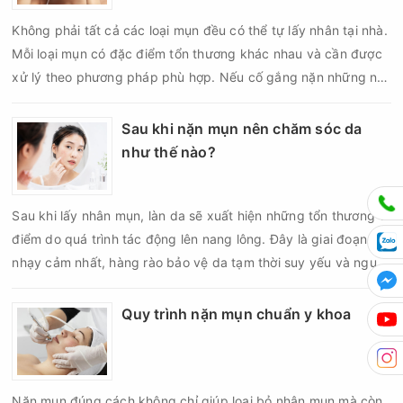
Không phải tất cả các loại mụn đều có thể tự lấy nhân tại nhà.
Mỗi loại mụn có đặc điểm tổn thương khác nhau và cần được
xử lý theo phương pháp phù hợp. Nếu cố gắng nặn những nốt
mụn không đúng chỉ định, bạn có thể khiến tình trạng viêm trở
nên nghiêm trọng hơn, làm tăng nguy cơ nhiễm trùng, để lại
Sau khi nặn mụn nên chăm sóc da
thâm hoặc sẹo khó phục hồi.
như thế nào?
Sau khi lấy nhân mụn, làn da sẽ xuất hiện những tổn thương vi
điểm do quá trình tác động lên nang lông. Đây là giai đoạn da
nhạy cảm nhất, hàng rào bảo vệ da tạm thời suy yếu và nguy
cơ viêm nhiễm, thâm sau mụn hoặc hình thành sẹo sẽ tăng lên
nếu chăm sóc không đúng cách. Chính vì vậy, việc chăm sóc
Quy trình nặn mụn chuẩn y khoa
da sau nặn mụn không chỉ giúp vùng da hồi phục nhanh hơn
mà còn góp phần giảm nguy cơ tái phát mụn và hạn chế các
biến chứng về sau.
Nặn mụn đúng cách không chỉ giúp loại bỏ nhân mụn mà còn