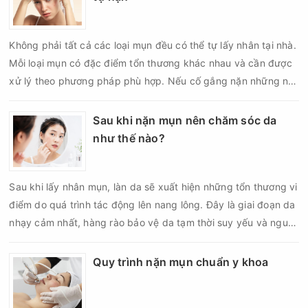
Không phải tất cả các loại mụn đều có thể tự lấy nhân tại nhà.
Mỗi loại mụn có đặc điểm tổn thương khác nhau và cần được
xử lý theo phương pháp phù hợp. Nếu cố gắng nặn những nốt
mụn không đúng chỉ định, bạn có thể khiến tình trạng viêm trở
nên nghiêm trọng hơn, làm tăng nguy cơ nhiễm trùng, để lại
Sau khi nặn mụn nên chăm sóc da
thâm hoặc sẹo khó phục hồi.
như thế nào?
Sau khi lấy nhân mụn, làn da sẽ xuất hiện những tổn thương vi
điểm do quá trình tác động lên nang lông. Đây là giai đoạn da
nhạy cảm nhất, hàng rào bảo vệ da tạm thời suy yếu và nguy
cơ viêm nhiễm, thâm sau mụn hoặc hình thành sẹo sẽ tăng lên
nếu chăm sóc không đúng cách. Chính vì vậy, việc chăm sóc
Quy trình nặn mụn chuẩn y khoa
da sau nặn mụn không chỉ giúp vùng da hồi phục nhanh hơn
mà còn góp phần giảm nguy cơ tái phát mụn và hạn chế các