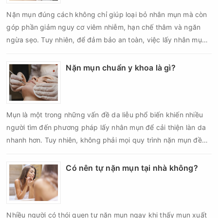
biến chứng về sau.
Nặn mụn đúng cách không chỉ giúp loại bỏ nhân mụn mà còn
góp phần giảm nguy cơ viêm nhiễm, hạn chế thâm và ngăn
ngừa sẹo. Tuy nhiên, để đảm bảo an toàn, việc lấy nhân mụn
cần được thực hiện theo đúng quy trình chuẩn y khoa với đầy
đủ các bước vô khuẩn và chăm sóc sau điều trị.
Nặn mụn chuẩn y khoa là gì?
Mụn là một trong những vấn đề da liễu phổ biến khiến nhiều
người tìm đến phương pháp lấy nhân mụn để cải thiện làn da
nhanh hơn. Tuy nhiên, không phải mọi quy trình nặn mụn đều
an toàn và mang lại hiệu quả như mong muốn. Nếu thực hiện
sai kỹ thuật hoặc lấy nhân mụn không đúng thời điểm, làn da
Có nên tự nặn mụn tại nhà không?
có thể đối mặt với nguy cơ viêm nhiễm, thâm sau mụn và thậm
chí là sẹo rỗ. Vậy nặn mụn chuẩn y khoa là gì và một quy trình
đạt tiêu chuẩn cần đáp ứng những yêu cầu nào?
Nhiều người có thói quen tự nặn mụn ngay khi thấy mụn xuất