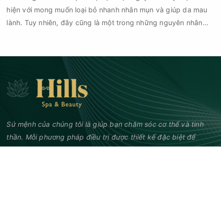
hiện với mong muốn loại bỏ nhanh nhân mụn và giúp da mau
lành. Tuy nhiên, đây cũng là một trong những nguyên nhân
phổ biến khiến tình trạng mụn trở nên nghiêm trọng hơn, làm
tăng nguy cơ viêm nhiễm, thâm và sẹo.
Sứ mệnh của chúng tôi là giúp bạn chăm sóc cơ thể và tinh
thần. Mỗi phương pháp điều trị được thiết kế đặc biệt để
mang lại trải nghiệm độc đáo và hiệu quả nhất.
GIỜ MỞ CỬA