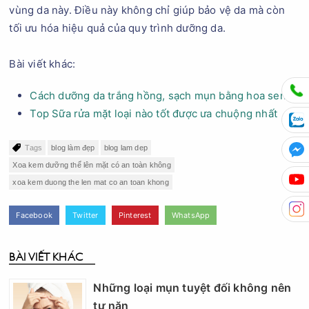
vùng da này. Điều này không chỉ giúp bảo vệ da mà còn
tối ưu hóa hiệu quả của quy trình dưỡng da.
Bài viết khác:
Cách dưỡng da trắng hồng, sạch mụn bằng hoa sen
Top Sữa rửa mặt loại nào tốt được ưa chuộng nhất
Tags
blog làm đẹp
blog lam dep
Xoa kem dưỡng thể lên mặt có an toàn không
xoa kem duong the len mat co an toan khong
Facebook
Twitter
Pinterest
WhatsApp
BÀI VIẾT KHÁC
Những loại mụn tuyệt đối không nên
tự nặn