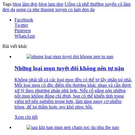
Tags
blog làm đẹp
blog lam dep
Uống cà phê thường xuyên có làm
đen da
uong ca phe thuong xuyen co lam den da
Facebook
Twitter
Pinterest
WhatsApp
Bài viết khác
Những loại mụn tuyệt đối không nên tự nặn
Không phải tất cả các loại mụn đều có thể tự lấy nhân tại nhà.
Mỗi loại mụn có đặc điểm tổn thương khác nhau và cần được
xử lý theo phương pháp phù hợp. Nếu cố gắng nặn những
nốt mụn không đúng chỉ định, bạn có thể khiến tình trạng
viêm trở nên nghiêm trọng hơn, làm tăng nguy cơ nhiễm
trùng, để lại thâm hoặc sẹo khó phục hồi.
Xem chi tiết