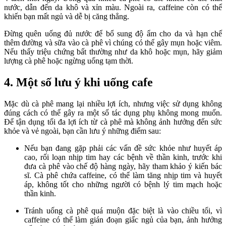
nước, dẫn đến da khô và xỉn màu. Ngoài ra, caffeine còn có thể
khiến bạn mất ngủ và dễ bị căng thẳng.
Đừng quên uống đủ nước để bổ sung độ ẩm cho da và hạn chế
thêm đường và sữa vào cà phê vì chúng có thể gây mụn hoặc viêm.
Nếu thấy triệu chứng bất thường như da khô hoặc mụn, hãy giảm
lượng cà phê hoặc ngừng uống tạm thời.
4. Một số lưu ý khi uống cafe
Mặc dù cà phê mang lại nhiều lợi ích, nhưng việc sử dụng không
đúng cách có thể gây ra một số tác dụng phụ không mong muốn.
Để tận dụng tối đa lợi ích từ cà phê mà không ảnh hưởng đến sức
khỏe và vẻ ngoài, bạn cần lưu ý những điểm sau:
Nếu bạn đang gặp phải các vấn đề sức khỏe như huyết áp
cao, rối loạn nhịp tim hay các bệnh về thần kinh, trước khi
đưa cà phê vào chế độ hàng ngày, hãy tham khảo ý kiến bác
sĩ. Cà phê chứa caffeine, có thể làm tăng nhịp tim và huyết
áp, không tốt cho những người có bệnh lý tim mạch hoặc
thần kinh.
Tránh uống cà phê quá muộn đặc biệt là vào chiều tối, vì
caffeine có thể làm gián đoạn giấc ngủ của bạn, ảnh hưởng