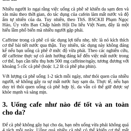
Nhiều người lo ngại rằng việc uống cà phê sẽ khiến da sạm đen và
xỉn màu theo thời gian, do tác dụng của cafein làm mất nước và độ
ẩm tự nhiên của da. Tuy nhiên, theo ThS. BSCKII Phạm Ngọc
Hảo, Ủy viên Ban Chấp hành Hội Da liễu Việt Nam, đây là một
hiểu lầm phổ biến mà nhiều người gặp phải.
Caffeine trong cà phê có tác dụng lợi tiểu nhẹ, tức là nó kích thích
cơ thể bài tiết nước qua thận. Tuy nhiên, tác dụng này không đáng
kể nếu bạn uống cà phê ở mức độ vừa phải. Theo các nghiên cứu,
để caffeine thực sự có ảnh hưởng đáng kể đến việc mất nước trong
cơ thể, bạn cần tiêu thụ hơn 500 mg caffeine/ngày, tương đương với
khoảng 5 cốc cà phê (hoặc 1,2 lít cà phê pha phin).
Với lượng cà phê uống 1-2 tách mỗi ngày, như thói quen của nhiều
người, sẽ không gây ra sự mất nước hay sạm da. Thực tế, nếu bạn
duy trì thói quen uống cà phê hợp lý, da vẫn có thể giữ được sự
khỏe mạnh và sáng mịn.
3. Uống cafe như nào để tốt và an toàn
cho da?
Để cà phê không gây hại cho da, bạn nên uống vừa phải không quá
4 tách mỗi ngày. Uống quá nhiều cà phê có thể khiến cơ thể mất