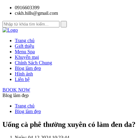
0916603399
cskh.hills@gmail.com
Trang chủ
Giới thiệu
Menu Spa
Khuyến mại
Chính Sách Chung
Blog làm đẹp
Hình ảnh
Liên hệ
BOOK NOW
Blog làm đẹp
Trang chủ
Blog làm đẹp
Uống cà phê thường xuyên có làm đen da?
Ngày: 04-12-2024 10:23:44