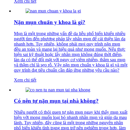
Xem chi tiết
Nặn mụn chuẩn y khoa là gì?
Mụn là một trong những vấn đề da liễu phổ biến khiến nhiều
người tìm đến phương pháp lấy nhân mụn để cải thiện làn da
nhanh hơn. Tuy nhiên, không phải mọi quy trình nặn mụn
đều an toàn và mang lại hiệu quả như mong muốn. Nếu thực
hiện sai kỹ thuật hoặc lấy nhân mụn không đúng thời điểm,
làn da có thể đối mặt với nguy cơ viêm nhiễm, thâm sau mụn
và thậm chí là sẹo rỗ. Vậy nặn mụn chuẩn y khoa là gì và một
quy trình đạt tiêu chuẩn cần đáp ứng những yêu cầu nào?
Xem chi tiết
Có nên tự nặn mụn tại nhà không?
Nhiều người có thói quen tự nặn mụn ngay khi thấy mụn xuất
hiện với mong muốn loại bỏ nhanh nhân mụn và giúp da mau
lành. Tuy nhiên, đây cũng là một trong những nguyên nhân
phổ biến khiến tình trạng mụn trở nên nghiêm trọng hơn, làm