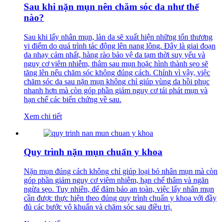
Sau khi nặn mụn nên chăm sóc da như thế
nào?
Sau khi lấy nhân mụn, làn da sẽ xuất hiện những tổn thương
vi điểm do quá trình tác động lên nang lông. Đây là giai đoạn
da nhạy cảm nhất, hàng rào bảo vệ da tạm thời suy yếu và
nguy cơ viêm nhiễm, thâm sau mụn hoặc hình thành sẹo sẽ
tăng lên nếu chăm sóc không đúng cách. Chính vì vậy, việc
chăm sóc da sau nặn mụn không chỉ giúp vùng da hồi phục
nhanh hơn mà còn góp phần giảm nguy cơ tái phát mụn và
hạn chế các biến chứng về sau.
Xem chi tiết
Quy trình nặn mụn chuẩn y khoa
Nặn mụn đúng cách không chỉ giúp loại bỏ nhân mụn mà còn
góp phần giảm nguy cơ viêm nhiễm, hạn chế thâm và ngăn
ngừa sẹo. Tuy nhiên, để đảm bảo an toàn, việc lấy nhân mụn
cần được thực hiện theo đúng quy trình chuẩn y khoa với đầy
đủ các bước vô khuẩn và chăm sóc sau điều trị.