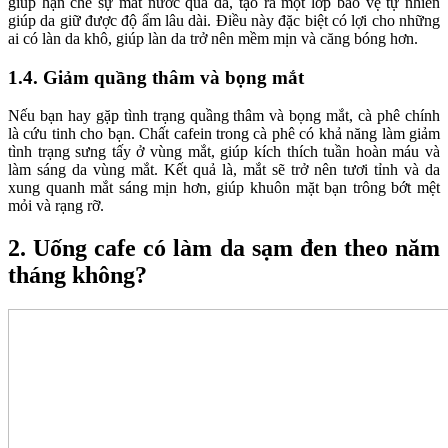
giúp hạn chế sự mất nước qua da, tạo ra một lớp bảo vệ tự nhiên
giúp da giữ được độ ẩm lâu dài. Điều này đặc biệt có lợi cho những
ai có làn da khô, giúp làn da trở nên mềm mịn và căng bóng hơn.
1.4. Giảm quầng thâm và bọng mắt
Nếu bạn hay gặp tình trạng quầng thâm và bọng mắt, cà phê chính
là cứu tinh cho bạn. Chất cafein trong cà phê có khả năng làm giảm
tình trạng sưng tấy ở vùng mắt, giúp kích thích tuần hoàn máu và
làm sáng da vùng mắt. Kết quả là, mắt sẽ trở nên tươi tỉnh và da
xung quanh mắt sáng mịn hơn, giúp khuôn mặt bạn trông bớt mệt
mỏi và rạng rỡ.
2. Uống cafe có làm da sạm đen theo năm
tháng không?