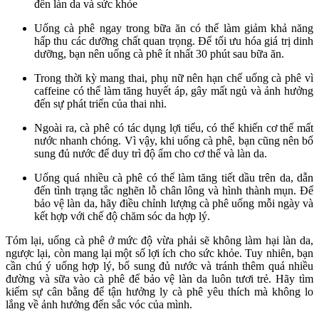
đến làn da và sức khỏe
Uống cà phê ngay trong bữa ăn có thể làm giảm khả năng
hấp thu các dưỡng chất quan trọng. Để tối ưu hóa giá trị dinh
dưỡng, bạn nên uống cà phê ít nhất 30 phút sau bữa ăn.
Trong thời kỳ mang thai, phụ nữ nên hạn chế uống cà phê vì
caffeine có thể làm tăng huyết áp, gây mất ngủ và ảnh hưởng
đến sự phát triển của thai nhi.
Ngoài ra, cà phê có tác dụng lợi tiểu, có thể khiến cơ thể mất
nước nhanh chóng. Vì vậy, khi uống cà phê, bạn cũng nên bổ
sung đủ nước để duy trì độ ẩm cho cơ thể và làn da.
Uống quá nhiều cà phê có thể làm tăng tiết dầu trên da, dẫn
đến tình trạng tắc nghẽn lỗ chân lông và hình thành mụn. Để
bảo vệ làn da, hãy điều chỉnh lượng cà phê uống mỗi ngày và
kết hợp với chế độ chăm sóc da hợp lý.
Tóm lại, uống cà phê ở mức độ vừa phải sẽ không làm hại làn da,
ngược lại, còn mang lại một số lợi ích cho sức khỏe. Tuy nhiên, bạn
cần chú ý uống hợp lý, bổ sung đủ nước và tránh thêm quá nhiều
đường và sữa vào cà phê để bảo vệ làn da luôn tươi trẻ. Hãy tìm
kiếm sự cân bằng để tận hưởng ly cà phê yêu thích mà không lo
lắng về ảnh hưởng đến sắc vóc của mình.