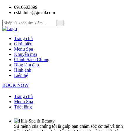
0916603399
cskh.hills@gmail.com
Trang chủ
Giới thiệu
Menu Spa
Khuyến mại
Chính Sách Chung
Blog làm đẹp
Hình ảnh
Liên hệ
BOOK NOW
Trang chủ
Menu Spa
Triệt lông
Sứ mệnh của chúng tôi là giúp bạn chăm sóc cơ thể và tinh