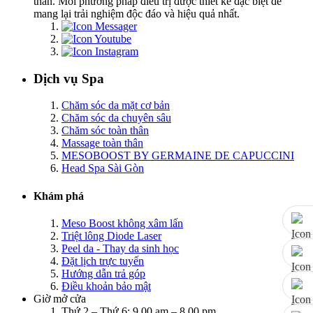
thần. Mỗi phương pháp điều trị được thiết kế đặc biệt để
mang lại trải nghiệm độc đáo và hiệu quả nhất.
Dịch vụ Spa
Chăm sóc da mặt cơ bản
Chăm sóc da chuyên sâu
Chăm sóc toàn thân
Massage toàn thân
MESOBOOST BY GERMAINE DE CAPUCCINI
Head Spa Sài Gòn
Khám phá
Meso Boost không xâm lấn
Triệt lông Diode Laser
Peel da - Thay da sinh học
Đặt lịch trực tuyến
Hướng dẫn trả góp
Điều khoản bảo mật
Giờ mở cửa
Thứ 2 – Thứ 6: 9.00 am – 8.00 pm