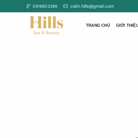
cskh.hills@gmail.com
0916603399
TRANG CHỦ
GIỚI THIỆ