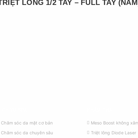
TRIỆT LÔNG 1/2 TAY – FULL TAY (NAM
ỊCH VỤ SPA
KHÁM PHÁ
Chăm sóc da mặt cơ bản
Meso Boost không xâm
Chăm sóc da chuyên sâu
Triệt lông Diode Laser