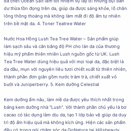
da chết Ocean Salt làm tốt nhiệm vụ lấy đi những bụi bẩn
dư thừa tồn đọng trên da, giúp da được sáng khỏe, lỗ chân
lông thông thoáng mà không làm mất đi độ ẩm tự nhiên
trên bề mặt da. 4. Toner Teatree Water
Nước Hoa Hồng Lush Tea Tree Water – Sản phẩm giúp
làm sạch sâu và cân bằng độ PH cho làn da của thương
hiệu mỹ phẩm thiên nhiên Lush nguồn gốc từ UK. Lush
Tea Tree Water dùng hiệu quả với mọi loại da, đặc biệt là
da dầu, mụn với nguyên liêu tươi chiết xuất từ thiên nhiên,
thành phần đơn giản gồm nước tràm trà, chiết xuất vỏ
bưởi và Juniperberry. 5. Kem dưỡng Celestial
Kem dưỡng ẩm nâu, làm mề da được yêu thích nhất trong
bảng kem dưỡng nhà "Lush". Với thành phần chủ yếu là bơ
cacao có tác dụng làm dịu da, tạo 1 lớp bảo vệ giúp da duy
trì độ ẩm hiệu quả mà không kích ứng. Hiện các sản phẩm
đều có trong gói chăm sóc da GoNature tai Hillsbeauty.