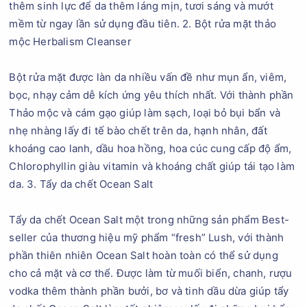
thêm sinh lực để da thêm láng mịn, tươi sáng và mướt
mềm từ ngay lần sử dụng đầu tiên. 2. Bột rửa mặt thảo
mộc Herbalism Cleanser
Bột rửa mặt được làn da nhiều vấn đề như mụn ẩn, viêm,
bọc, nhạy cảm dễ kích ứng yêu thích nhất. Với thành phần
Thảo mộc và cám gạo giúp làm sạch, loại bỏ bụi bẩn và
nhẹ nhàng lấy đi tế bào chết trên da, hạnh nhân, đất
khoáng cao lanh, dầu hoa hồng, hoa cúc cung cấp độ ẩm,
Chlorophyllin giàu vitamin và khoáng chất giúp tái tạo làm
da. 3. Tẩy da chết Ocean Salt
Tẩy da chết Ocean Salt một trong những sản phẩm Best-
seller của thương hiệu mỹ phẩm “fresh” Lush, với thành
phần thiên nhiên Ocean Salt hoàn toàn có thể sử dụng
cho cả mặt và cơ thể. Được làm từ muối biển, chanh, rượu
vodka thêm thành phần bưởi, bơ và tinh dầu dừa giúp tẩy