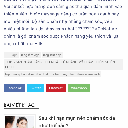
Với sự kết hợp mang đến cảm giác thư giãn đắm mình vào
thiên nhiên, bước massage nâng cơ tuần hoàn đánh bay
mọi mệt mỏi, bộ sản phẩm nhẹ nhàng chăm sóc, yêu
chiều những làn da nhạy cảm nhất ????????‍♀️GoNature
chính là gói chăm sóc được khách hàng yêu thích và lựa
chọn nhất nhà Hills
Tags
blog làm đẹp
blog lam dep
TOP 5 SẢN PHẨM ĐÁNG THỬ NHẤT CỦA HÃNG MỸ PHẨM THIÊN NHIÊN
LUSH
top 5 san pham dang thu nhat cua hang my pham thien nhien lush
Facebook
Twitter
Pinterest
WhatsApp
BÀI VIẾT KHÁC
Sau khi nặn mụn nên chăm sóc da
như thế nào?