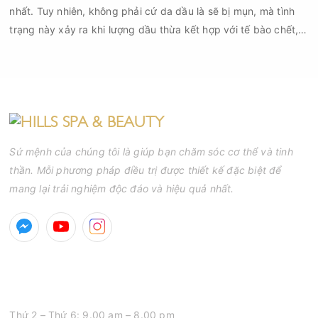
nhất. Tuy nhiên, không phải cứ da dầu là sẽ bị mụn, mà tình
trạng này xảy ra khi lượng dầu thừa kết hợp với tế bào chết,
bụi bẩn và vi khuẩn gây bít tắc lỗ chân lông. Nếu không được
chăm sóc đúng cách, các nốt mụn đầu đen, mụn đầu trắng,
mụn viêm hay mụn mủ sẽ xuất hiện ngày càng nhiều.
Sứ mệnh của chúng tôi là giúp bạn chăm sóc cơ thể và tinh
thần. Mỗi phương pháp điều trị được thiết kế đặc biệt để
mang lại trải nghiệm độc đáo và hiệu quả nhất.
GIỜ MỞ CỬA
Thứ 2 – Thứ 6: 9.00 am – 8.00 pm