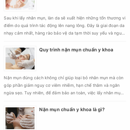
Sau khi lấy nhân mụn, làn da sẽ xuất hiện những tổn thương vi
điểm do quá trình tác động lên nang lông. Đây là giai đoạn da
nhạy cảm nhất, hàng rào bảo vệ da tạm thời suy yếu và nguy
cơ viêm nhiễm, thâm sau mụn hoặc hình thành sẹo sẽ tăng lên
nếu chăm sóc không đúng cách. Chính vì vậy, việc chăm sóc
Quy trình nặn mụn chuẩn y khoa
da sau nặn mụn không chỉ giúp vùng da hồi phục nhanh hơn
mà còn góp phần giảm nguy cơ tái phát mụn và hạn chế các
biến chứng về sau.
Nặn mụn đúng cách không chỉ giúp loại bỏ nhân mụn mà còn
góp phần giảm nguy cơ viêm nhiễm, hạn chế thâm và ngăn
ngừa sẹo. Tuy nhiên, để đảm bảo an toàn, việc lấy nhân mụn
cần được thực hiện theo đúng quy trình chuẩn y khoa với đầy
đủ các bước vô khuẩn và chăm sóc sau điều trị.
Nặn mụn chuẩn y khoa là gì?