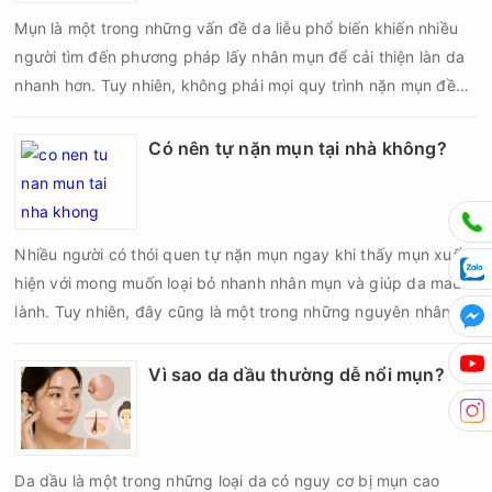
Mụn là một trong những vấn đề da liễu phổ biến khiến nhiều
người tìm đến phương pháp lấy nhân mụn để cải thiện làn da
nhanh hơn. Tuy nhiên, không phải mọi quy trình nặn mụn đều
an toàn và mang lại hiệu quả như mong muốn. Nếu thực hiện
sai kỹ thuật hoặc lấy nhân mụn không đúng thời điểm, làn da
Có nên tự nặn mụn tại nhà không?
có thể đối mặt với nguy cơ viêm nhiễm, thâm sau mụn và thậm
chí là sẹo rỗ. Vậy nặn mụn chuẩn y khoa là gì và một quy trình
đạt tiêu chuẩn cần đáp ứng những yêu cầu nào?
Nhiều người có thói quen tự nặn mụn ngay khi thấy mụn xuất
hiện với mong muốn loại bỏ nhanh nhân mụn và giúp da mau
lành. Tuy nhiên, đây cũng là một trong những nguyên nhân
phổ biến khiến tình trạng mụn trở nên nghiêm trọng hơn, làm
tăng nguy cơ viêm nhiễm, thâm và sẹo.
Vì sao da dầu thường dễ nổi mụn?
Da dầu là một trong những loại da có nguy cơ bị mụn cao