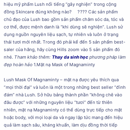
hiệu mỹ phẩm Lush nổi tiếng “gây nghiện” trong cộng
đồng Skincare đúng không nào?
???? Các sản phẩm
chủ đạo của Lush bao gồm sản phẩm chăm sóc da, tóc và
cơ thể, được mệnh danh là “khi dùng sẽ nghiện”. Lush sử
dụng nguồn nguyên liệu sạch, tự nhiên và luôn ở trạng
thái tươi mới nhất. Trong đó phải kể đến 5 sản phẩm best-
saler của hãng, hãy cùng Hills zoom vào 5 sản phẩm đó
nhé.
Tham khảo thêm:
Thay da sinh học
phương pháp làm
đẹp hoàn hảo
1.Mặt nạ Mask of Magnaminty
Lush Mask Of Magnaminty – mặt nạ được yêu thích qua
“mọi thời đại” và luôn là một trong những best seller “đình
đám” nhà Lush. Sở hữu bảng thành phần “không chê vào
đâu được” với những nguyên liệu “tươi” đến từ thiên
nhiên, mặt nạ Magnaminty có thể dùng trực tiếp cho mặt
hoặc body, với mọi loại da và ngay lập tức mang đến hiệu
quả làm sạch sâu, kháng khuẩn, làm dịu đồng thời tiếp