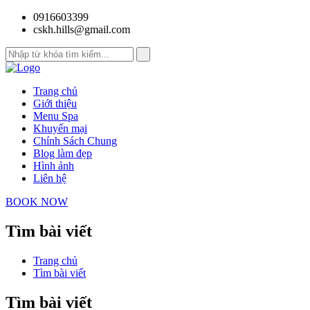
0916603399
cskh.hills@gmail.com
Trang chủ
Giới thiệu
Menu Spa
Khuyến mại
Chính Sách Chung
Blog làm đẹp
Hình ảnh
Liên hệ
BOOK NOW
Tìm bài viết
Trang chủ
Tìm bài viết
Tìm bài viết