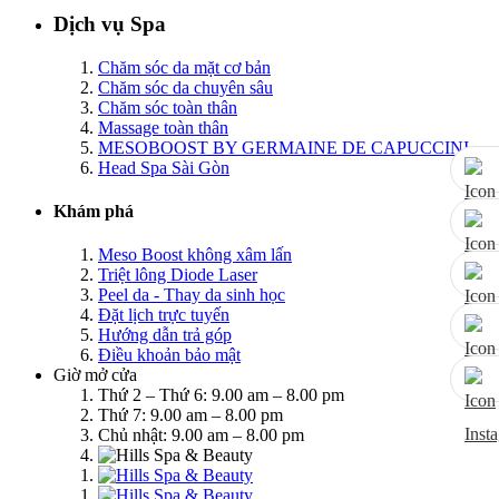
Dịch vụ Spa
Chăm sóc da mặt cơ bản
Chăm sóc da chuyên sâu
Chăm sóc toàn thân
Massage toàn thân
MESOBOOST BY GERMAINE DE CAPUCCINI
Head Spa Sài Gòn
Khám phá
Meso Boost không xâm lấn
Triệt lông Diode Laser
Peel da - Thay da sinh học
Đặt lịch trực tuyến
Hướng dẫn trả góp
Điều khoản bảo mật
Giờ mở cửa
Thứ 2 – Thứ 6: 9.00 am – 8.00 pm
Thứ 7: 9.00 am – 8.00 pm
Chủ nhật: 9.00 am – 8.00 pm