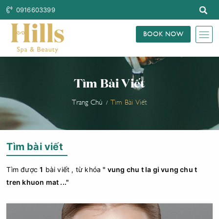
0916603399
BOOK NOW
Tìm Bài Viết
Trang Chủ
Tìm Bài Viết
Tìm bài viết
Tìm được
1
bài viết , từ khóa
" vung chu t la gi vung chu t
tren khuon mat ..."