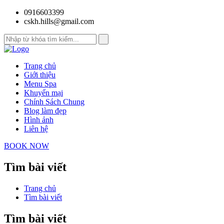
0916603399
cskh.hills@gmail.com
Trang chủ
Giới thiệu
Menu Spa
Khuyến mại
Chính Sách Chung
Blog làm đẹp
Hình ảnh
Liên hệ
BOOK NOW
Tìm bài viết
Trang chủ
Tìm bài viết
Tìm bài viết