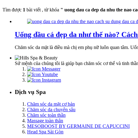
Tìm được
1
bài viết , từ khóa
" uong dau ca dep da nhu the nao cac
Uống dầu cá đẹp da như thế nào? Cách
Chăm sóc da mặt là điều mà chị em phụ nữ luôn quan tâm. Uống 
Sứ mệnh của chúng tôi là giúp bạn chăm sóc cơ thể và tinh thần
Dịch vụ Spa
Chăm sóc da mặt cơ bản
Chăm sóc da chuyên sâu
Chăm sóc toàn thân
Massage toàn thân
MESOBOOST BY GERMAINE DE CAPUCCINI
Head Spa Sài Gòn