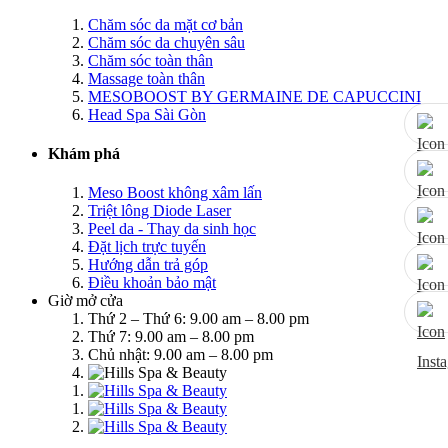
Chăm sóc da mặt cơ bản
Chăm sóc da chuyên sâu
Chăm sóc toàn thân
Massage toàn thân
MESOBOOST BY GERMAINE DE CAPUCCINI
Head Spa Sài Gòn
Khám phá
Meso Boost không xâm lấn
Triệt lông Diode Laser
Peel da - Thay da sinh học
Đặt lịch trực tuyến
Hướng dẫn trả góp
Điều khoản bảo mật
Giờ mở cửa
Thứ 2 – Thứ 6: 9.00 am – 8.00 pm
Thứ 7: 9.00 am – 8.00 pm
Chủ nhật: 9.00 am – 8.00 pm