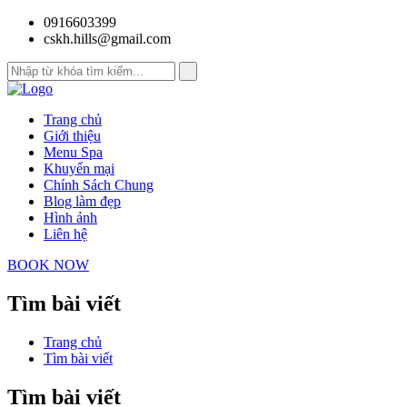
0916603399
cskh.hills@gmail.com
Trang chủ
Giới thiệu
Menu Spa
Khuyến mại
Chính Sách Chung
Blog làm đẹp
Hình ảnh
Liên hệ
BOOK NOW
Tìm bài viết
Trang chủ
Tìm bài viết
Tìm bài viết