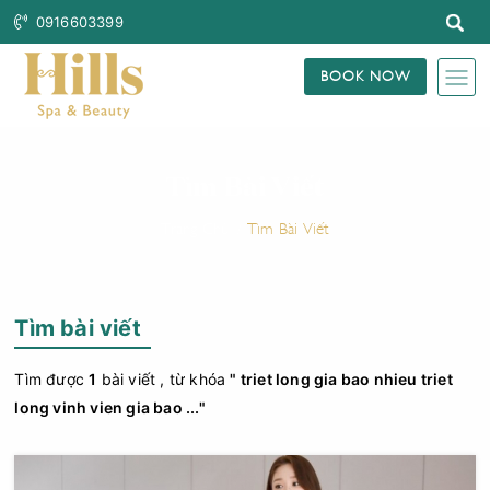
0916603399
BOOK NOW
Tìm Bài Viết
Trang Chủ
Tìm Bài Viết
Tìm bài viết
Tìm được
1
bài viết , từ khóa
" triet long gia bao nhieu triet
long vinh vien gia bao ..."