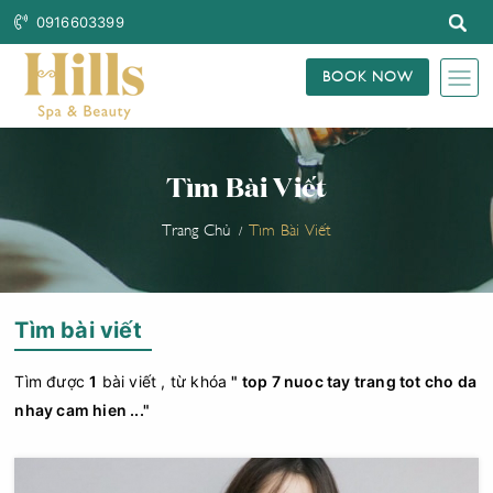
0916603399
BOOK NOW
Tìm Bài Viết
Trang Chủ
Tìm Bài Viết
Tìm bài viết
Tìm được
1
bài viết , từ khóa
" top 7 nuoc tay trang tot cho da
nhay cam hien ..."