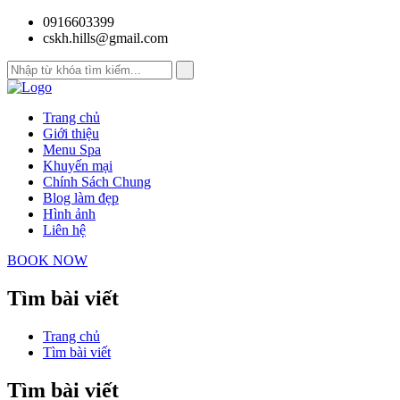
0916603399
cskh.hills@gmail.com
Trang chủ
Giới thiệu
Menu Spa
Khuyến mại
Chính Sách Chung
Blog làm đẹp
Hình ảnh
Liên hệ
BOOK NOW
Tìm bài viết
Trang chủ
Tìm bài viết
Tìm bài viết