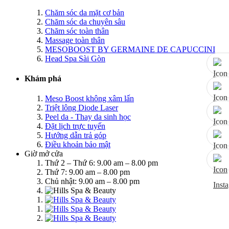
Chăm sóc da mặt cơ bản
Chăm sóc da chuyên sâu
Chăm sóc toàn thân
Massage toàn thân
MESOBOOST BY GERMAINE DE CAPUCCINI
Head Spa Sài Gòn
Khám phá
Meso Boost không xâm lấn
Triệt lông Diode Laser
Peel da - Thay da sinh học
Đặt lịch trực tuyến
Hướng dẫn trả góp
Điều khoản bảo mật
Giờ mở cửa
Thứ 2 – Thứ 6: 9.00 am – 8.00 pm
Thứ 7: 9.00 am – 8.00 pm
Chủ nhật: 9.00 am – 8.00 pm