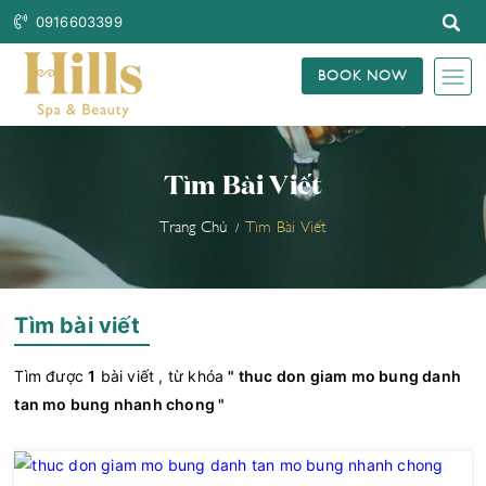
0916603399
BOOK NOW
Tìm Bài Viết
Trang Chủ
Tìm Bài Viết
Tìm bài viết
Tìm được
1
bài viết , từ khóa
" thuc don giam mo bung danh
tan mo bung nhanh chong "