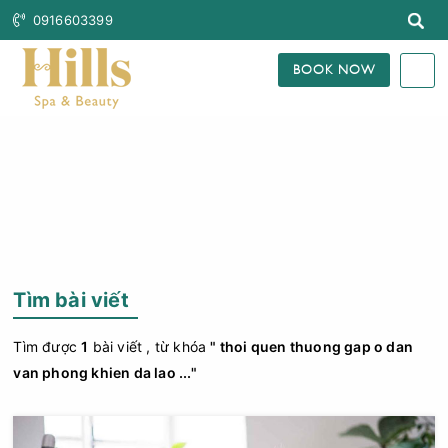
0916603399
BOOK NOW
Trang Chủ
Tìm Bài Viết
Tìm bài viết
Tìm được
1
bài viết , từ khóa
" thoi quen thuong gap o dan
van phong khien da lao ..."