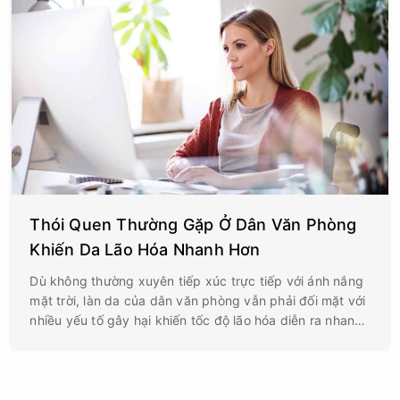
Thói Quen Thường Gặp Ở Dân Văn Phòng
Khiến Da Lão Hóa Nhanh Hơn
Dù không thường xuyên tiếp xúc trực tiếp với ánh nắng
mặt trời, làn da của dân văn phòng vẫn phải đối mặt với
nhiều yếu tố gây hại khiến tốc độ lão hóa diễn ra nhanh
hơn bình thường. Theo các chuyên gia da liễu, đặc biệt
là bác sĩ Tanja Phillips, có những thói quen tưởng chừng
vô hại nhưng lại là nguyên nhân âm thầm đẩy nhanh quá
trình lão hóa da nơi công sở.