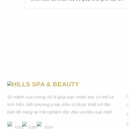
sạch bã nhờn, bụi bẩn và tế bào chết trên bề
mặt da.
D
Sứ mệnh của chúng tôi là giúp bạn chăm sóc cơ thể và
tinh thần. Mỗi phương pháp điều trị được thiết kế đặc
biệt để mang lại trải nghiệm độc đáo và hiệu quả nhất.