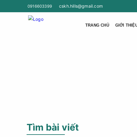
cskh.hills@gmail.com
0916603399
TRANG CHỦ
GIỚI THIỆ
Tìm bài viết