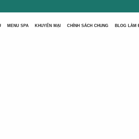
U
MENU SPA
KHUYẾN MẠI
CHÍNH SÁCH CHUNG
BLOG LÀM 
Trang Chủ
Tìm Bài Viết