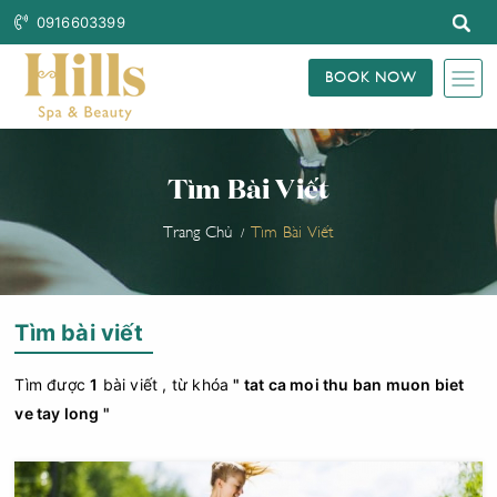
0916603399
BOOK NOW
Tìm Bài Viết
Trang Chủ
Tìm Bài Viết
Tìm bài viết
Tìm được
1
bài viết , từ khóa
" tat ca moi thu ban muon biet
ve tay long "