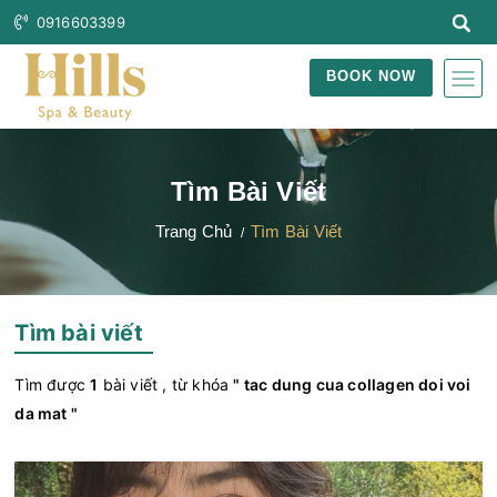
0916603399
BOOK NOW
Tìm Bài Viết
Trang Chủ
Tìm Bài Viết
Tìm bài viết
Tìm được
1
bài viết , từ khóa
" tac dung cua collagen doi voi
da mat "