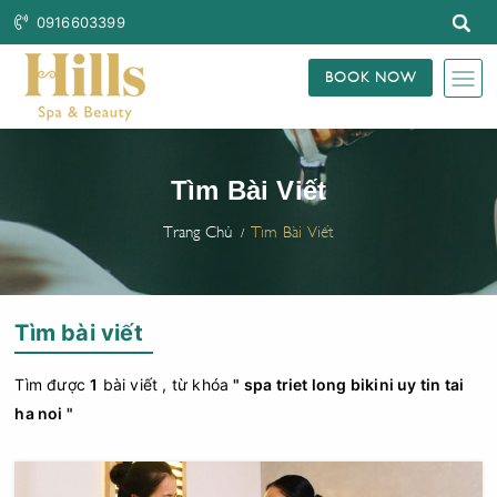
0916603399
BOOK NOW
Tìm Bài Viết
Trang Chủ
Tìm Bài Viết
Tìm bài viết
Tìm được
1
bài viết , từ khóa
" spa triet long bikini uy tin tai
ha noi "