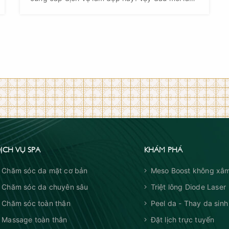
địa chỉ spa và chăm sóc da chuyên sâu tốt nhất?
Hãy cùng khám phá ngay top 10 địa chỉ spa
chăm sóc da chuyên nghiệp uy tín nhất tại
Hàjavascript:void(0); Nội bây giờ nhé.
ỊCH VỤ SPA
KHÁM PHÁ
Chăm sóc da mặt cơ bản
Meso Boost không xâm
Chăm sóc da chuyên sâu
Triệt lông Diode Laser
Chăm sóc toàn thân
Peel da - Thay da sinh
Massage toàn thân
Đặt lịch trực tuyến