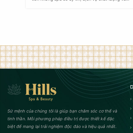
đội ngũ nhân viên chuyên nghiệp.
D
Sứ mệnh của chúng tôi là giúp bạn chăm sóc cơ thể và
tinh thần. Mỗi phương pháp điều trị được thiết kế đặc
biệt để mang lại trải nghiệm độc đáo và hiệu quả nhất.