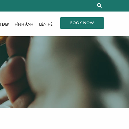
BOOK NOW
M ĐẸP
HÌNH ẢNH
LIÊN HỆ