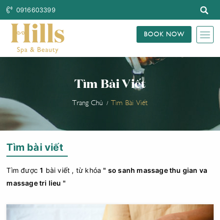
0916603399
BOOK NOW
Tìm Bài Viết
Trang Chủ
Tìm Bài Viết
Tìm bài viết
Tìm được
1
bài viết , từ khóa
" so sanh massage thu gian va
massage tri lieu "