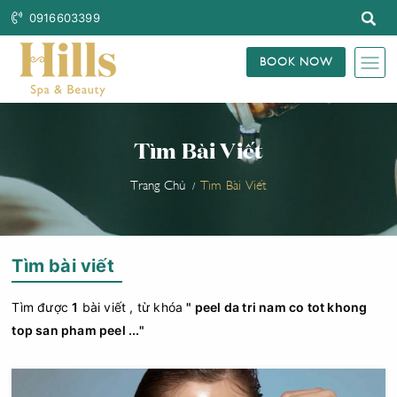
0916603399
BOOK NOW
Tìm Bài Viết
Trang Chủ
Tìm Bài Viết
Tìm bài viết
Tìm được
1
bài viết , từ khóa
" peel da tri nam co tot khong
top san pham peel ..."