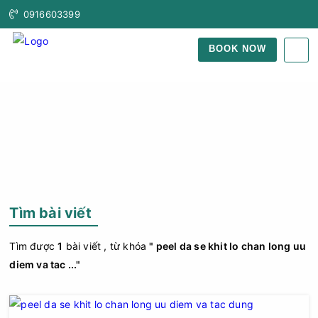
0916603399
BOOK NOW
Trang Chủ
Tìm Bài Viết
Tìm bài viết
Tìm được
1
bài viết , từ khóa
" peel da se khit lo chan long uu
diem va tac ..."