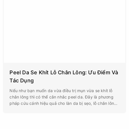
Peel Da Se Khít Lỗ Chân Lông: Ưu Điểm Và
Tác Dụng
Nếu như bạn muốn da vừa điều trị mụn vừa se khít lỗ
chân lông thì có thể cân nhắc peel da. Đây là phương
pháp cứu cánh hiệu quả cho làn da bị sẹo, lỗ chân lông
to. Với nhiều năm kinh nghiệm peel da Hills Spa &
Beauty sẽ hỗ trợ đưa các hoạt chất thiên nhiên để thu
nhỏ lỗ chân lông.