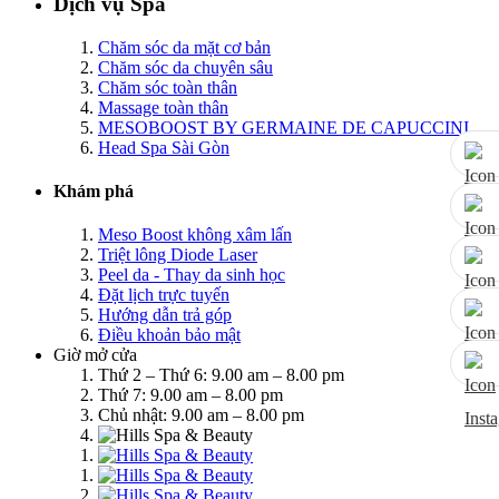
Dịch vụ Spa
Chăm sóc da mặt cơ bản
Chăm sóc da chuyên sâu
Chăm sóc toàn thân
Massage toàn thân
MESOBOOST BY GERMAINE DE CAPUCCINI
Head Spa Sài Gòn
Khám phá
Meso Boost không xâm lấn
Triệt lông Diode Laser
Peel da - Thay da sinh học
Đặt lịch trực tuyến
Hướng dẫn trả góp
Điều khoản bảo mật
Giờ mở cửa
Thứ 2 – Thứ 6: 9.00 am – 8.00 pm
Thứ 7: 9.00 am – 8.00 pm
Chủ nhật: 9.00 am – 8.00 pm