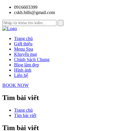
0916603399
cskh.hills@gmail.com
Trang chủ
Giới thiệu
Menu Spa
Khuyến mại
Chính Sách Chung
Blog làm đẹp
Hình ảnh
Liên hệ
BOOK NOW
Tìm bài viết
Trang chủ
Tìm bài viết
Tìm bài viết