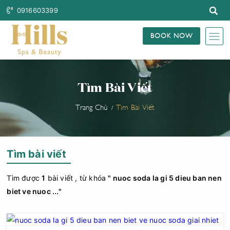
0916603399
BOOK NOW
Tìm Bài Viết
Trang Chủ
Tìm Bài Viết
Tìm bài viết
Tìm được
1
bài viết , từ khóa
" nuoc soda la gi 5 dieu ban nen
biet ve nuoc ..."