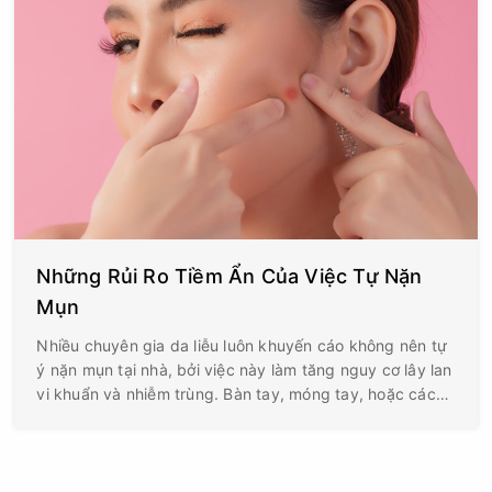
Những Rủi Ro Tiềm Ẩn Của Việc Tự Nặn
Mụn
Nhiều chuyên gia da liễu luôn khuyến cáo không nên tự
ý nặn mụn tại nhà, bởi việc này làm tăng nguy cơ lây lan
vi khuẩn và nhiễm trùng. Bàn tay, móng tay, hoặc các
dụng cụ không được khử trùng đúng cách là nguồn
chứa vô số vi khuẩn, dễ dàng xâm nhập vào vết thương
hở sau khi nặn mụn, gây ra tình trạng sưng viêm nghiêm
trọng hơn.