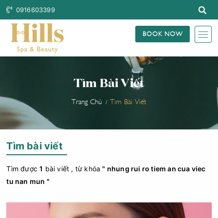
0916603399
BOOK NOW
Tìm Bài Viết
Trang Chủ
Tìm Bài Viết
Tìm bài viết
Tìm được
1
bài viết , từ khóa
" nhung rui ro tiem an cua viec
tu nan mun "