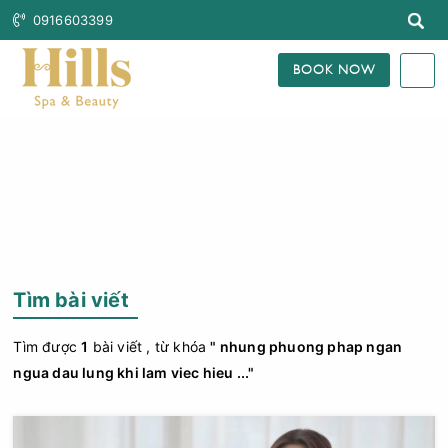
0916603399
BOOK NOW
Trang Chủ
Tìm Bài Viết
Tìm bài viết
Tìm được
1
bài viết , từ khóa
" nhung phuong phap ngan
ngua dau lung khi lam viec hieu ..."