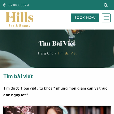
0916603399
BOOK NOW
Tìm Bài Viết
Trang Chủ
Tìm Bài Viết
Tìm bài viết
Tìm được
1
bài viết , từ khóa
" nhung mon giam can va thuc
don ngay tet "