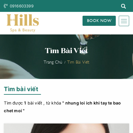
0916603399
BOOK NOW
Tìm Bài Viết
Trang Chủ
Tìm Bài Viết
Tìm bài viết
Tìm được
1
bài viết , từ khóa
" nhung loi ich khi tay te bao
chet moi "