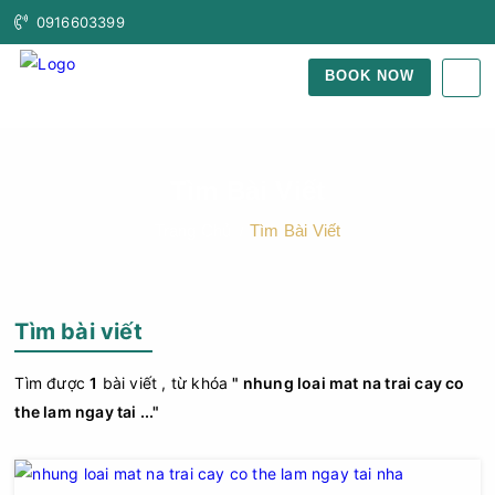
0916603399
BOOK NOW
Tìm Bài Viết
Trang Chủ
Tìm Bài Viết
Tìm bài viết
Tìm được
1
bài viết , từ khóa
" nhung loai mat na trai cay co
the lam ngay tai ..."