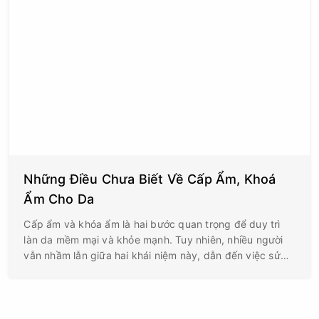
Những Điều Chưa Biết Về Cấp Ẩm, Khoá
Ẩm Cho Da
Cấp ẩm và khóa ẩm là hai bước quan trọng để duy trì
làn da mềm mại và khỏe mạnh. Tuy nhiên, nhiều người
vẫn nhầm lẫn giữa hai khái niệm này, dẫn đến việc sử
dụng sản phẩm chưa hiệu quả. Bài viết này sẽ giúp bạn
hiểu rõ sự khác biệt và cách sử dụng đúng.