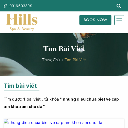
0916603399
BOOK NOW
Tìm Bài Viết
Trang Chủ
Tìm Bài Viết
Tìm bài viết
Tìm được
1
bài viết , từ khóa
" nhung dieu chua biet ve cap
am khoa am cho da "