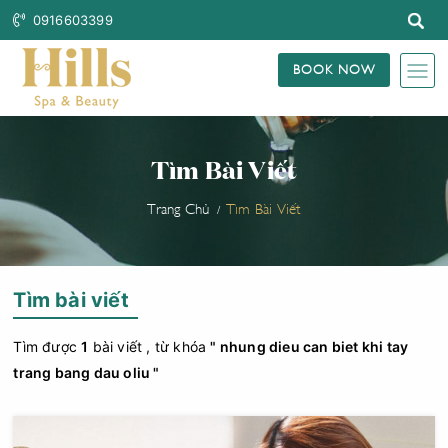
0916603399
BOOK NOW
Tìm Bài Viết
Trang Chủ
Tìm Bài Viết
Tìm bài viết
Tìm được
1
bài viết , từ khóa
" nhung dieu can biet khi tay
trang bang dau oliu "