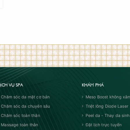
ỊCH VỤ SPA
KHÁM PHÁ
Chăm sóc da mặt cơ bản
Meso Boost không xâm
Chăm sóc da chuyên sâu
Triệt lông Diode Laser
Chăm sóc toàn thân
Peel da - Thay da sinh
Massage toàn thân
Đặt lịch trực tuyến