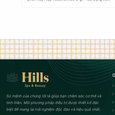
Niacinamide và cách sử dụng ra sao?
D
Sứ mệnh của chúng tôi là giúp bạn chăm sóc cơ thể và
tinh thần. Mỗi phương pháp điều trị được thiết kế đặc
biệt để mang lại trải nghiệm độc đáo và hiệu quả nhất.