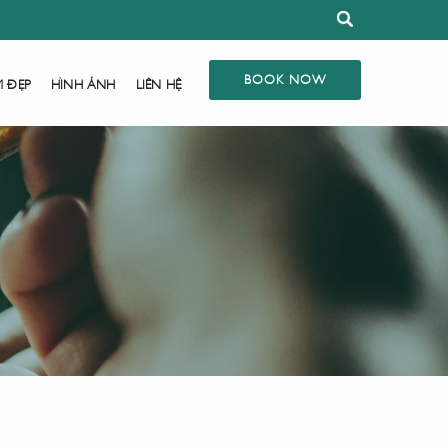
BOOK NOW
M ĐẸP
HÌNH ẢNH
LIÊN HỆ