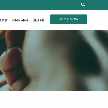
BOOK NOW
M ĐẸP
HÌNH ẢNH
LIÊN HỆ