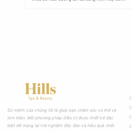
khám phá cách bổ sung vitamin C một cách
thông minh để có làn da tươi sáng rạng ngời.
D
Sứ mệnh của chúng tôi là giúp bạn chăm sóc cơ thể và
tinh thần. Mỗi phương pháp điều trị được thiết kế đặc
biệt để mang lại trải nghiệm độc đáo và hiệu quả nhất.