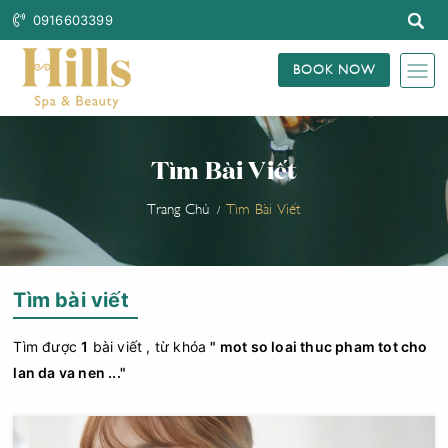
0916603399
BOOK NOW
Tìm Bài Viết
Trang Chủ
Tìm Bài Viết
Tìm bài viết
Tìm được
1
bài viết , từ khóa
" mot so loai thuc pham tot cho
lan da va nen ..."