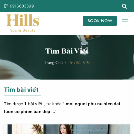
0916603399
BOOK NOW
Tìm Bài Viết
Trang Chủ
Tìm Bài Viết
Tìm bài viết
Tìm được
1
bài viết , từ khóa
" moi nguoi phu nu hien dai
luon co phien ban dep ..."