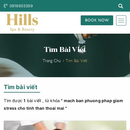
0916603399
BOOK NOW
Tìm Bài Viết
Trang Chủ
Tìm Bài Viết
Tìm bài viết
Tìm được
1
bài viết , từ khóa
" mach ban phuong phap giam
stress cho tinh than thoai mai "