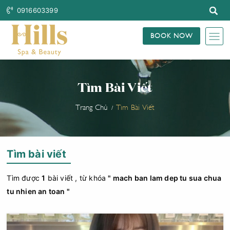
0916603399
BOOK NOW
Tìm Bài Viết
Trang Chủ
Tìm Bài Viết
Tìm bài viết
Tìm được
1
bài viết , từ khóa
" mach ban lam dep tu sua chua
tu nhien an toan "