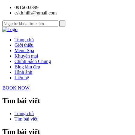
0916603399
cskh.hills@gmail.com
Trang chủ
Giới thiệu
Menu Spa
Khuyến mại
Chính Sách Chung
Blog làm đẹp
Hình ảnh
Liên hệ
BOOK NOW
Tìm bài viết
Trang chủ
Tìm bài viết
Tìm bài viết