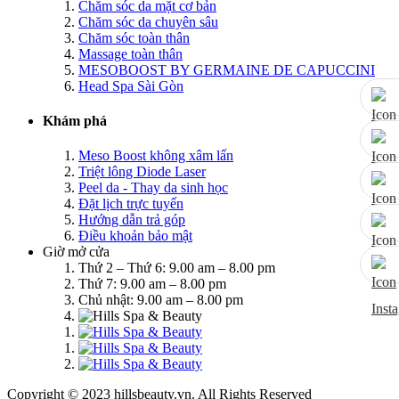
Chăm sóc da mặt cơ bản
Chăm sóc da chuyên sâu
Chăm sóc toàn thân
Massage toàn thân
MESOBOOST BY GERMAINE DE CAPUCCINI
Head Spa Sài Gòn
Khám phá
Meso Boost không xâm lấn
Triệt lông Diode Laser
Peel da - Thay da sinh học
Đặt lịch trực tuyến
Hướng dẫn trả góp
Điều khoản bảo mật
Giờ mở cửa
Thứ 2 – Thứ 6: 9.00 am – 8.00 pm
Thứ 7: 9.00 am – 8.00 pm
Chủ nhật: 9.00 am – 8.00 pm
Copyright © 2023 hillsbeauty.vn. All Rights Reserved