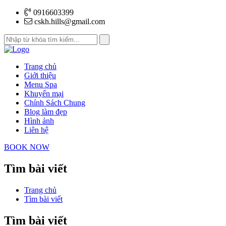
0916603399
cskh.hills@gmail.com
Trang chủ
Giới thiệu
Menu Spa
Khuyến mại
Chính Sách Chung
Blog làm đẹp
Hình ảnh
Liên hệ
BOOK NOW
Tìm bài viết
Trang chủ
Tìm bài viết
Tìm bài viết