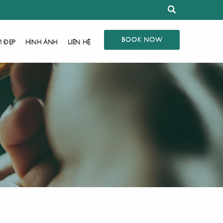
BOOK NOW
M ĐẸP
HÌNH ẢNH
LIÊN HỆ