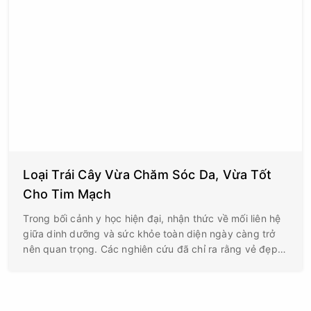
Loại Trái Cây Vừa Chăm Sóc Da, Vừa Tốt
Cho Tim Mạch
Trong bối cảnh y học hiện đại, nhận thức về mối liên hệ
giữa dinh dưỡng và sức khỏe toàn diện ngày càng trở
nên quan trọng. Các nghiên cứu đã chỉ ra rằng vẻ đẹp
bên ngoài, đặc biệt là làn da, không chỉ là kết quả của
việc chăm sóc từ bên ngoài mà còn phản ánh sức khỏe
từ bên trong.