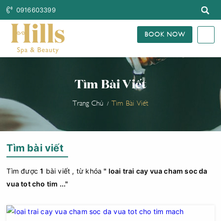
0916603399
BOOK NOW
Tìm Bài Viết
Trang Chủ
Tìm Bài Viết
Tìm bài viết
Tìm được
1
bài viết , từ khóa
" loai trai cay vua cham soc da
vua tot cho tim ..."