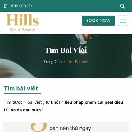
0916603399
BOOK NOW
Tìm Bài Viết
Trang Chủ
Tìm Bài Viết
Tìm bài viết
Tìm được
1
bài viết , từ khóa
" lieu phap chemical peel dieu
tri lan da dau mun "