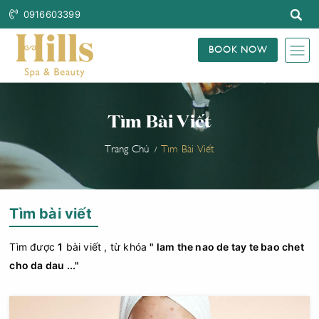
0916603399
BOOK NOW
Tìm Bài Viết
Trang Chủ
Tìm Bài Viết
Tìm bài viết
Tìm được
1
bài viết , từ khóa
" lam the nao de tay te bao chet
cho da dau ..."