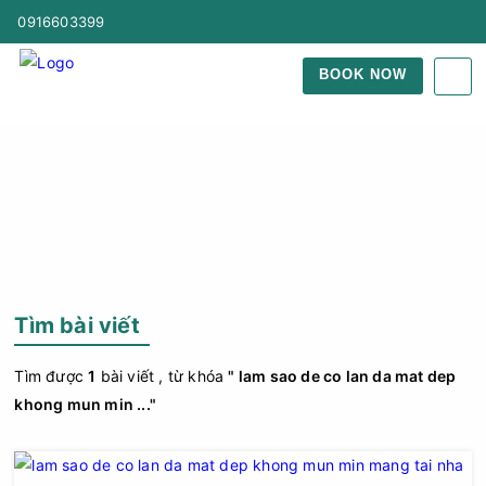
0916603399
BOOK NOW
Trang Chủ
Tìm Bài Viết
Tìm bài viết
Tìm được
1
bài viết , từ khóa
" lam sao de co lan da mat dep
khong mun min ..."