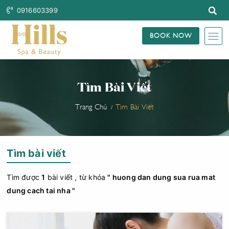
0916603399
BOOK NOW
Tìm Bài Viết
Trang Chủ
Tìm Bài Viết
Tìm bài viết
Tìm được
1
bài viết , từ khóa
" huong dan dung sua rua mat
dung cach tai nha "